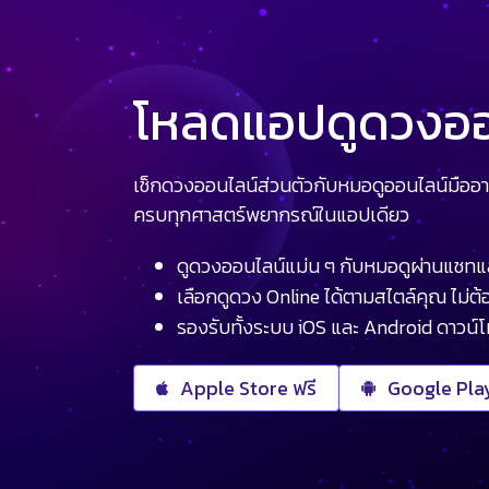
โหลดแอปดูดวงออน
เช็กดวงออนไลน์ส่วนตัวกับหมอดูออนไลน์มืออา
ครบทุกศาสตร์พยากรณ์ในแอปเดียว
ดูดวงออนไลน์แม่น ๆ กับหมอดูผ่านแชทแ
เลือกดูดวง Online ได้ตามสไตล์คุณ ไม่ต้อ
รองรับทั้งระบบ iOS และ Android ดาวน์
Apple Store ฟรี
Google Play