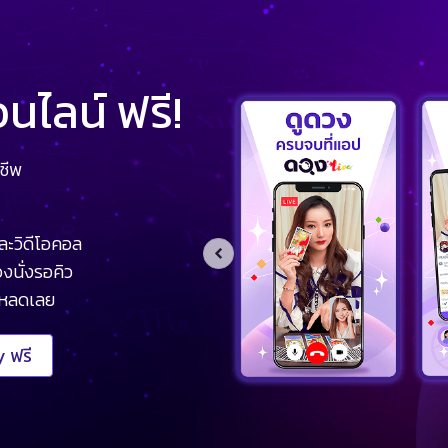
ไลน์ ฟรี!
ชีพ
ละวิดีโอคอล
งนั่งรอคิว
โหลดเลย
 ฟรี