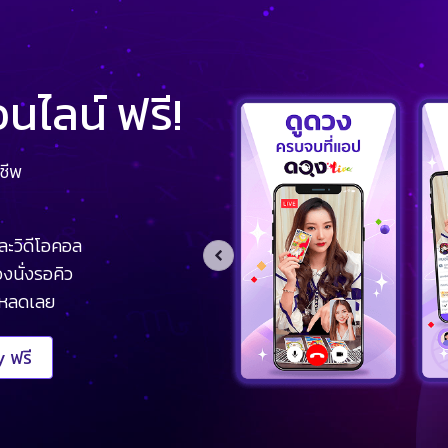
ไลน์ ฟรี!
ชีพ
ละวิดีโอคอล
งนั่งรอคิว
โหลดเลย
 ฟรี