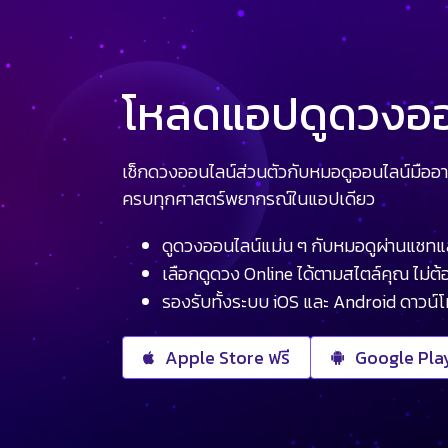
โหลดแอปดูดวงออน
เช็กดวงออนไลน์ส่วนตัวกับหมอดูออนไลน์มืออา
ครบทุกศาสตร์พยากรณ์ในแอปเดียว
ดูดวงออนไลน์แม่น ๆ กับหมอดูผ่านแชทแ
เลือกดูดวง Online ได้ตามสไตล์คุณ ไม่ต้อ
รองรับทั้งระบบ iOS และ Android ดาวน์
Apple Store ฟรี
Google Play