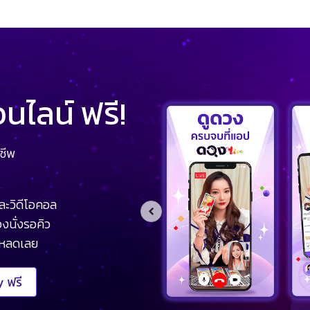
ไลน์ ฟรี!
ชีพ
ละวิดีโอคอล
งนั่งรอคิว
โหลดเลย
 ฟรี