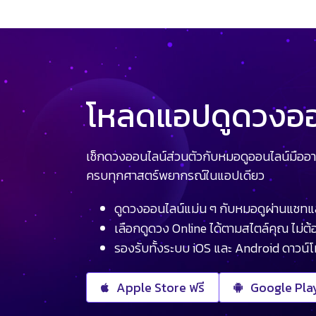
โหลดแอปดูดวงออน
เช็กดวงออนไลน์ส่วนตัวกับหมอดูออนไลน์มืออา
ครบทุกศาสตร์พยากรณ์ในแอปเดียว
ดูดวงออนไลน์แม่น ๆ กับหมอดูผ่านแชทแ
เลือกดูดวง Online ได้ตามสไตล์คุณ ไม่ต้อ
รองรับทั้งระบบ iOS และ Android ดาวน์
Apple Store ฟรี
Google Play