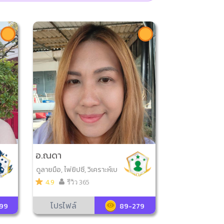
อ.ณดา
ดูลายมือ, ไพ่ยิปซี, วิเคราะห์เบ
อร์มือถือ, ดูเลขมงคล, ตำราพ
4.9
รีวิว 365
รหมชาติ, ตั้งชื่อมงคล
โปรไฟล์
299
89-279