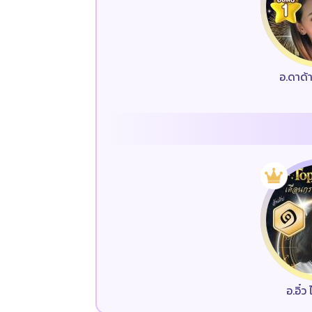
อ.ดาด้
อ.อิ๋