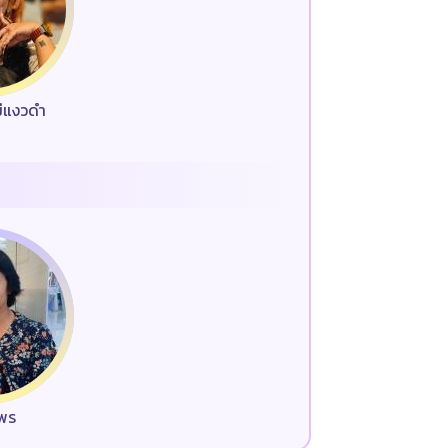
ม่แงวดำ
มพร