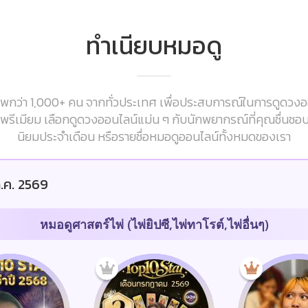
ทำเนียบหมอดู
กว่า 1,000+ คน จากทั่วประเทศ เพื่อประสบการณ์ในการดูดวงออนไ
ารพรีเมียม เลือกดูดวงออนไลน์แม่น ๆ กับนักพยากรณ์ที่คุณชื่นชอ
นิยมประจำเดือน หรือรายชื่อหมอดูออนไลน์ทั้งหมดของเรา
.ค. 2569
หมอดูศาสตร์ไพ่ (ไพ่ยิปซี,ไพ่ทาโรต์,ไพ่อื่นๆ)