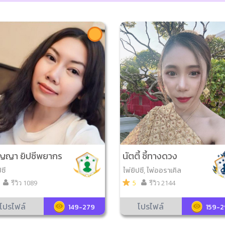
ัญญา ยิปซีพยากร
นัตตี้ ชี้ทางดวง
ปซี
ไพ่ยิปซี, ไพ่ออราเคิล
รีวิว 1089
5
รีวิว 2144
โปรไฟล์
โปรไฟล์
149-279
159-