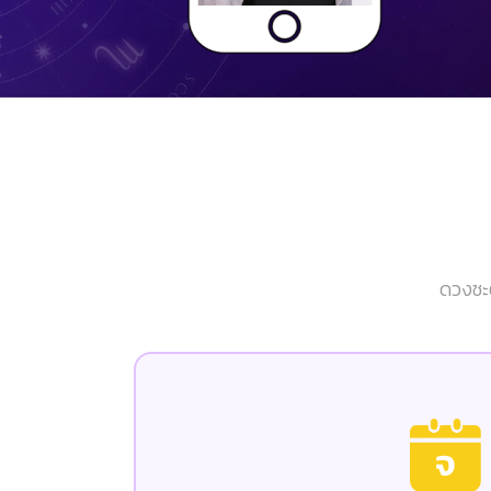
ดวงชะต