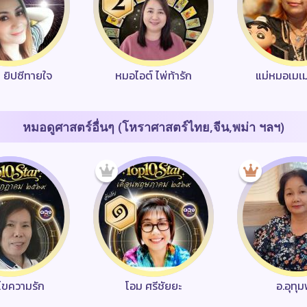
า ยิปซีทายใจ
หมอไอต์ ไพ่ท้ารัก
แม่หมอเมเ
หมอดูศาสตร์อื่นๆ (โหราศาสตร์ไทย,จีน,พม่า ฯลฯ)
ว ไขความรัก
โอม ศรีชัยยะ
อ.อุทุ