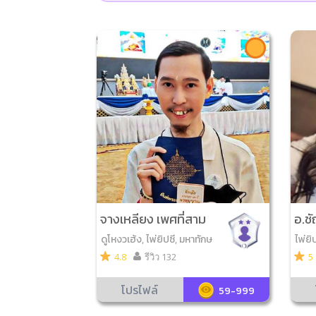
จางเหลียง เพศที่สาม
อ.ช
ณ์
ดูโหงวเฮ้ง, ไพ่ยิปซี, มหาทักษ
ไพ่ยิ
า, จับยามสามตา, ไพ่พรหมญา
4.8
รีวิว 132
5
ณ, เลข7ตัว4ฐาน, ดูฤกษ์มงค
ล, กราฟชีวิต
โปรไฟล์
59-999