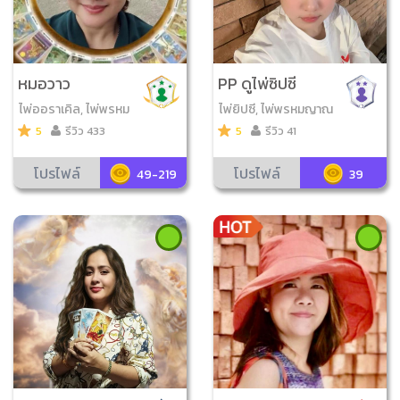
หมอวาว
PP ดูไพ่ซิปซี
ไพ่ออราเคิล, ไพ่พรหม
ไพ่ยิปซี, ไพ่พรหมญาณ
ญาณ, ไพ่ญาณ ณ โลก,
5
รีวิว 433
5
รีวิว 41
กราฟชีวิต, ไพ่เรือนคุณ
หลวง
โปรไฟล์
โปรไฟล์
49-219
39