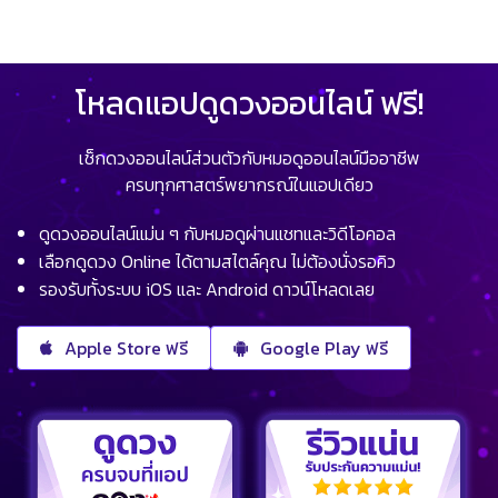
โหลดแอปดูดวงออนไลน์ ฟรี!
เช็กดวงออนไลน์ส่วนตัวกับหมอดูออนไลน์มืออาชีพ
ครบทุกศาสตร์พยากรณ์ในแอปเดียว
ดูดวงออนไลน์แม่น ๆ กับหมอดูผ่านแชทและวิดีโอคอล
เลือกดูดวง Online ได้ตามสไตล์คุณ ไม่ต้องนั่งรอคิว
รองรับทั้งระบบ iOS และ Android ดาวน์โหลดเลย
Apple Store ฟรี
Google Play ฟรี