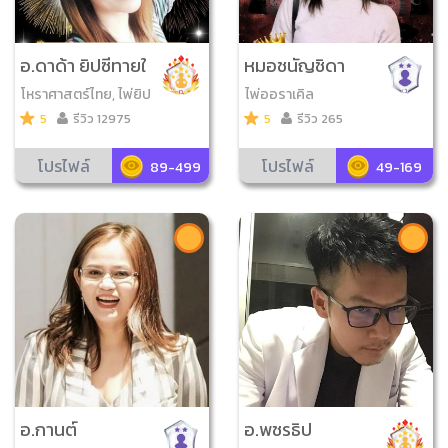
อ.ดาด้า ยิปซีทายใ
หมอชนัญชิดา
จ
โหราศาสตร์ไทย, ไพ่ยิป
ไพ่ออราเคิล
ซี, เลข7ตัว9ฐาน, วิเคร
5
รีวิว 12975
5
รีวิว 265
าะห์เบอร์มือถือ, ไพ่ออร
าเคิล, ไพ่ป๊อก, ไพ่โชคดี
โปรไฟล์
โปรไฟล์
89-499
49-169
มีสุข, เลข7ตัว4ฐาน, ดู
ฤกษ์มงคล, ดูเลขมงค
ล, ไพ่วจนะ​สุภาษิต​
อ.กานต์
อ.พชรธิป