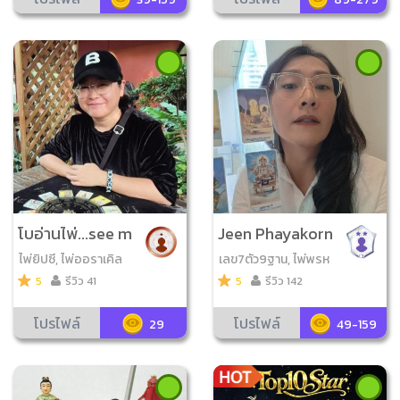
โบอ่านไพ่...see m
Jeen Phayakorn
ore
ไพ่ยิปซี, ไพ่ออราเคิล
เลข7ตัว9ฐาน, ไพ่พรห
มญาณ, เลข7ตัว4ฐาน
5
รีวิว 41
5
รีวิว 142
โปรไฟล์
โปรไฟล์
29
49-159