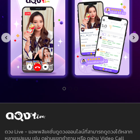
ดวง Live - แอพพลิเคชั่นดูดวงออนไลน์ที่สามารถดูดวงได้หลาก
หลายรูปแบบ เช่น ดูผ่านแชทคำถาม หรือ ดูผ่าน Video Call