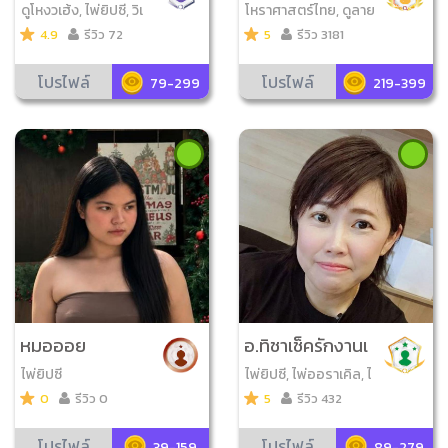
ดูโหงวเฮ้ง, ไพ่ยิปซี, วิเ
โหราศาสตร์ไทย, ดูลาย
คราะห์เบอร์มือถือ, ไพ่อ
มือ, ดูโหงวเฮ้ง, มหาทัก
4.9
รีวิว 72
5
รีวิว 3181
อราเคิล, ไพ่พรหมญา
ษา, ดูลายเซ็น
ณ, เลข7ตัว4ฐาน, ดูเล
โปรไฟล์
โปรไฟล์
79-299
219-399
ขมงคล, ไพ่ญาณ ณ โล
ก, กราฟชีวิต, ไพ่ทศกัณ
ฐ์
หมอออย
อ.ทิชาเช็ครักงานเ
งิน
ไพ่ยิปซี
ไพ่ยิปซี, ไพ่ออราเคิล, ไ
พ่สามก๊ก, ไพ่ไขชะตาออ
0
รีวิว 0
5
รีวิว 432
ราเคิล
โปรไฟล์
โปรไฟล์
39-159
89-279