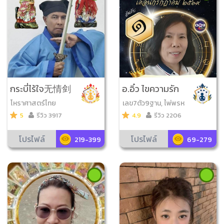
กระบี่ไร้ใจ无情剑
อ.อิ๋ว ไขความรัก
โหราศาสตร์ไทย
เลข7ตัว9ฐาน, ไพ่พรห
มญาณ, กราฟชีวิต
5
รีวิว 3917
4.9
รีวิว 2206
โปรไฟล์
โปรไฟล์
219-399
69-279