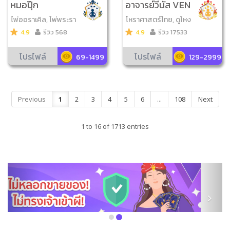
หมอปุ๊ก
อาจารย์วีนัส VEN
US
ไพ่ออราเคิล, ไพ่พระรา
โหราศาสตร์ไทย, ดูโหง
หู, ไพ่นาคราช, ไพ่สามก๊
วเฮ้ง, วิเคราะห์เบอร์มือ
4.9
รีวิว 568
4.9
รีวิว 17533
ก
ถือ, จับยามสามตา, ดูฤ
กษ์มงคล, ดูเลขมงคล,
โปรไฟล์
โปรไฟล์
69-1499
129-2999
ไพ่ความรัก, สิบลัคนา, ไ
พ่ตรีโลกา, ยามพรายก
ระซิบ, โหรทายหนู
Previous
1
2
3
4
5
6
...
108
Next
1 to 16 of 1713 entries
Previous
Next