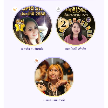
อ.ดาด้า ยิปซีทายใจ
หมอไอต์ ไพ่ท้ารัก
แม่หมอเมเม่แงวดำ