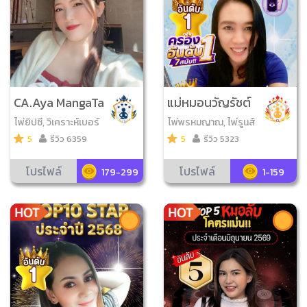
CA.Aya MangaTa
แม่หมอนวัญรัชต์
rot
ไพ่ยิปซี, วิเคราะห์เบอร์
ไพ่พรหมญาณ, ไพ่รูนส์
มือถือ, ไพ่ออราเคิล, ไพ่
5
รีวิว 6359
5
รีวิว 5323
ป๊อก, ไพ่เลอนอร์มองด
์, ศาสตร์เสี่ยงทาย, ไ
โปรไฟล์
โปรไฟล์
179-299
1-159
พ่โชคดีมีสุข, ดูเลขมงค
ล, ไพ่นาคราช, ไพ่ความ
รัก, ไพ่กรีก, ไพ่ตรีโลกา,
ไพ่วจนะ​สุภาษิต​ , ไพ่ญา
ณ ณ โลก, ไพ่กาลีมหาม
ายา, ไพ่ขลัง, ไพ่เรือนคุ
ณหลวง, ไพ่จุติ