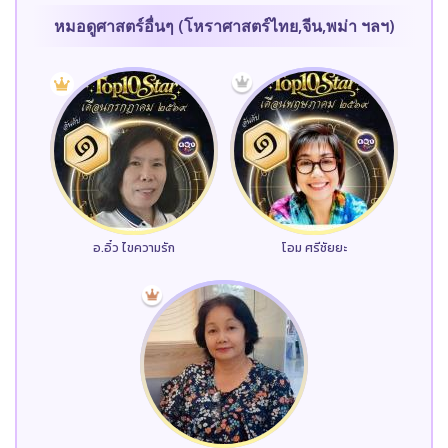
หมอดูศาสตร์อื่นๆ (โหราศาสตร์ไทย,จีน,พม่า ฯลฯ)
อ.อิ๋ว ไขความรัก
โอม ศรีชัยยะ