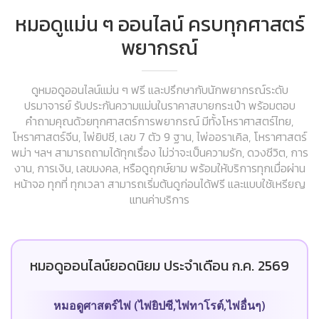
หมอดูแม่น ๆ ออนไลน์ ครบทุกศาสตร์
พยากรณ์
ดูหมอดูออนไลน์แม่น ๆ ฟรี และปรึกษากับนักพยากรณ์ระดับ
ปรมาจารย์ รับประกันความแม่นในราคาสบายกระเป๋า พร้อมตอบ
คำถามคุณด้วยทุกศาสตร์การพยากรณ์ มีทั้งโหราศาสตร์ไทย,
โหราศาสตร์จีน, ไพ่ยิปซี, เลข 7 ตัว 9 ฐาน, ไพ่ออราเคิล, โหราศาสตร์
พม่า ฯลฯ สามารถถามได้ทุกเรื่อง ไม่ว่าจะเป็นความรัก, ดวงชีวิต, การ
งาน, การเงิน, เลขมงคล, หรือดูฤกษ์ยาม พร้อมให้บริการทุกเมื่อผ่าน
หน้าจอ ทุกที่ ทุกเวลา สามารถเริ่มต้นดูก่อนได้ฟรี และแบบใช้เหรียญ
แทนค่าบริการ
หมอดูออนไลน์ยอดนิยม ประจำเดือน ก.ค. 2569
หมอดูศาสตร์ไพ่ (ไพ่ยิปซี,ไพ่ทาโรต์,ไพ่อื่นๆ)