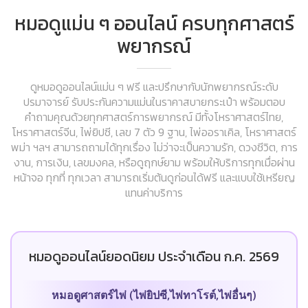
หมอดูแม่น ๆ ออนไลน์ ครบทุกศาสตร์
พยากรณ์
ดูหมอดูออนไลน์แม่น ๆ ฟรี และปรึกษากับนักพยากรณ์ระดับ
ปรมาจารย์ รับประกันความแม่นในราคาสบายกระเป๋า พร้อมตอบ
คำถามคุณด้วยทุกศาสตร์การพยากรณ์ มีทั้งโหราศาสตร์ไทย,
โหราศาสตร์จีน, ไพ่ยิปซี, เลข 7 ตัว 9 ฐาน, ไพ่ออราเคิล, โหราศาสตร์
พม่า ฯลฯ สามารถถามได้ทุกเรื่อง ไม่ว่าจะเป็นความรัก, ดวงชีวิต, การ
งาน, การเงิน, เลขมงคล, หรือดูฤกษ์ยาม พร้อมให้บริการทุกเมื่อผ่าน
หน้าจอ ทุกที่ ทุกเวลา สามารถเริ่มต้นดูก่อนได้ฟรี และแบบใช้เหรียญ
แทนค่าบริการ
หมอดูออนไลน์ยอดนิยม ประจำเดือน ก.ค. 2569
หมอดูศาสตร์ไพ่ (ไพ่ยิปซี,ไพ่ทาโรต์,ไพ่อื่นๆ)