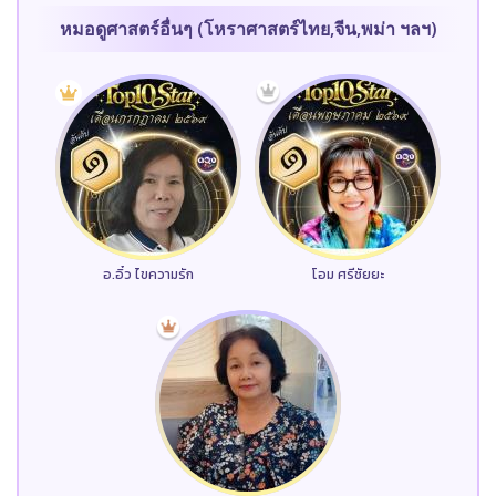
หมอดูศาสตร์อื่นๆ (โหราศาสตร์ไทย,จีน,พม่า ฯลฯ)
อ.อิ๋ว ไขความรัก
โอม ศรีชัยยะ