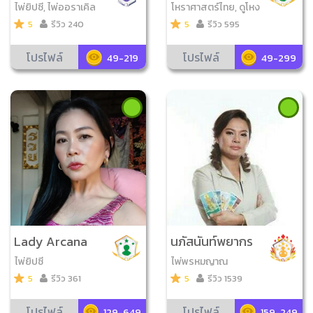
ไพ่ยิปซี, ไพ่ออราเคิล
โหราศาสตร์ไทย, ดูโหง
วเฮ้ง, ไพ่ยิปซี, เลข7ตัว
5
รีวิว 240
5
รีวิว 595
9ฐาน, วิเคราะห์เบอร์มื
อถือ, ไพ่ออราเคิล, จับ
โปรไฟล์
โปรไฟล์
49-219
49-299
ยามสามตา, ดูฤกษ์มงค
ล, ดูเลขมงคล, ตั้งชื่อม
งคล
Lady Arcana
นภัสนันท์พยากร
ณ์
ไพ่ยิปซี
ไพ่พรหมญาณ
5
รีวิว 361
5
รีวิว 1539
โปรไฟล์
โปรไฟล์
129-649
159-249