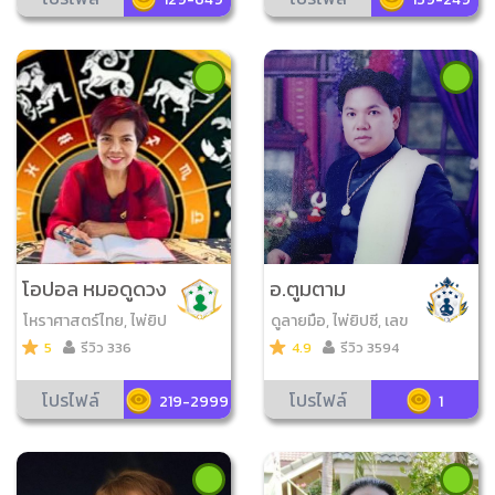
โอปอล หมอดูดวง
อ.ตูมตาม
ดี
โหราศาสตร์ไทย, ไพ่ยิป
ดูลายมือ, ไพ่ยิปซี, เลข
ซี, เลข7ตัว9ฐาน, ไพ่ออ
7ตัว9ฐาน, วิเคราะห์เบ
5
รีวิว 336
4.9
รีวิว 3594
ราเคิล, เลข7ตัว4ฐาน, ไ
อร์มือถือ, มหาทักษา, ไ
พ่ความรัก, ตั้งชื่อมงคล
พ่ออราเคิล, ไพ่โหราศา
โปรไฟล์
โปรไฟล์
219-2999
1
สตร์, ไพ่ป๊อก, ทักษามห
ายุคศาสตร์, ไพ่โชคดีมี
สุข, เลข7ตัว4ฐาน, ไพ่
พระราหู, ไพ่ความรัก, ไ