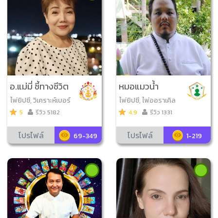
พ่วจนะ​สุภาษิต​ , ไพ่ญา
ณ ณ โลก, ไพ่ขลัง
อ.แม่มี่ ชี้ทางชีวิต
หมอแมวน้ำ
ไพ่ยิปซี, วิเคราะห์เบอร์
ไพ่ยิปซี, ไพ่ออราเคิล
มือถือ, ไพ่ออราเคิล, ไพ่
5
รีวิว 5182
4.9
รีวิว 1331
โชคดีมีสุข, ไพ่ความรัก
โปรไฟล์
โปรไฟล์
69-349
1-219