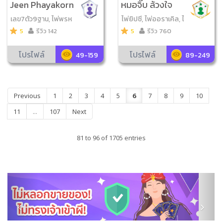
Jeen Phayakorn
หมอจิ๊บ ล้วงใจ
เลข7ตัว9ฐาน, ไพ่พรห
ไพ่ยิปซี, ไพ่ออราเคิล, ไ
มญาณ, เลข7ตัว4ฐาน
พ่โชคดีมีสุข, ไพ่ขลัง
5
รีวิว 142
5
รีวิว 760
โปรไฟล์
โปรไฟล์
49-159
89-249
Previous
1
2
3
4
5
6
7
8
9
10
11
...
107
Next
81 to 96 of 1705 entries
Previous
Next