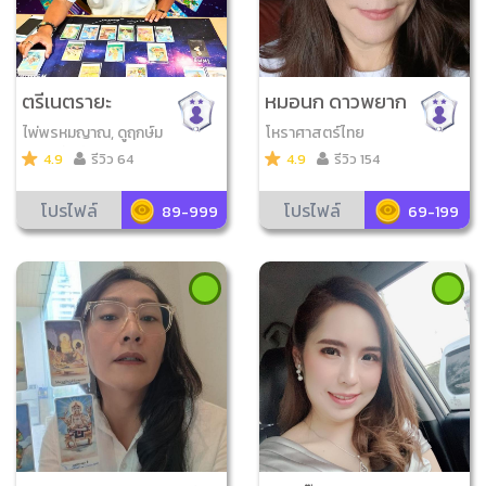
ตรีเนตรายะ
หมอนก ดาวพยาก
รณ์
ไพ่พรหมญาณ, ดูฤกษ์ม
โหราศาสตร์ไทย
งคล, ตั้งชื่อมงคล
4.9
รีวิว 64
4.9
รีวิว 154
โปรไฟล์
โปรไฟล์
89-999
69-199