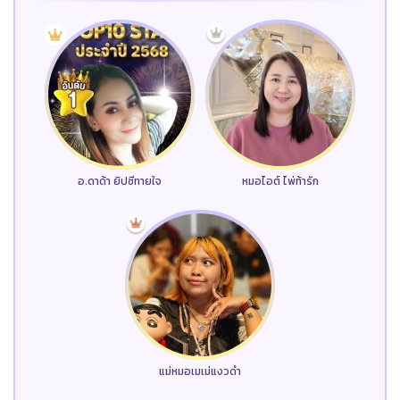
อ.ดาด้า ยิปซีทายใจ
หมอไอต์ ไพ่ท้ารัก
แม่หมอเมเม่แงวดำ