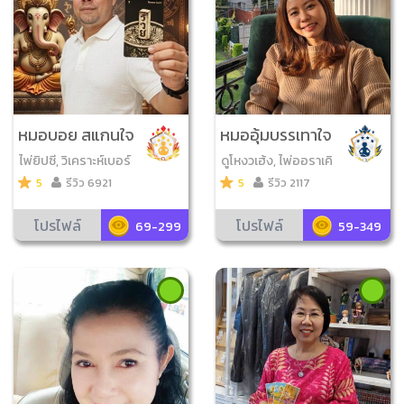
หมอบอย สแกนใจ
หมออุ้มบรรเทาใจ
ไพ่ยิปซี, วิเคราะห์เบอร์
ดูโหงวเฮ้ง, ไพ่ออราเคิ
มือถือ, ไพ่ออราเคิล, จั
ล, ไพ่ไขชะตาออราเคิล
5
รีวิว 6921
5
รีวิว 2117
บยามสามตา, โดมิโน่เสี่
ยงทาย, ลูกเต๋าออราเคิ
โปรไฟล์
โปรไฟล์
69-299
59-349
ล, เลข7ตัว4ฐาน, ดูเลข
มงคล, ไพ่ความรัก, ไพ่ว
จนะ​สุภาษิต​ , ไพ่ขลัง, ก
ราฟชีวิต