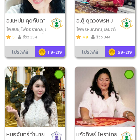
อ.แหม่ม คุยกับดา
อ.ยู้ ดูดวงพรหม
ว
ญาณ
ไพ่ยิปซี, ไพ่ออราเคิล, เ
ไพ่พรหมญาณ, เลข7ตั
ลข7ตัว4ฐาน, ไพ่ฮัทจั๊ต,
ว4ฐาน
5
รีวิว 354
4.9
รีวิว 344
ไพ่มาฮัท, ไพ่ทอร์เสียส
โปรไฟล์
โปรไฟล์
119-219
69-219
หมอจันทร์ทำนาย
แก้วทิพย์ โหราไทย