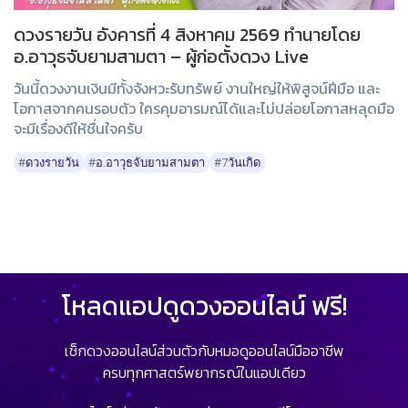
ดวงรายวัน อังคารที่ 4 สิงหาคม 2569 ทำนายโดย
อ.อาวุธจับยามสามตา – ผู้ก่อตั้งดวง Live
วันนี้ดวงงานเงินมีทั้งจังหวะรับทรัพย์ งานใหญ่ให้พิสูจน์ฝีมือ และ
โอกาสจากคนรอบตัว ใครคุมอารมณ์ได้และไม่ปล่อยโอกาสหลุดมือ
จะมีเรื่องดีให้ชื่นใจครับ
#ดวงรายวัน
#อ.อาวุธจับยามสามตา
#7วันเกิด
โหลดแอปดูดวงออนไลน์ ฟรี!
เช็กดวงออนไลน์ส่วนตัวกับหมอดูออนไลน์มืออาชีพ
ครบทุกศาสตร์พยากรณ์ในแอปเดียว