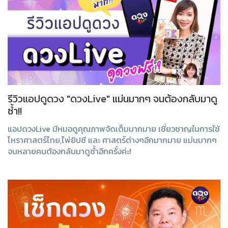
รีวิวแอปดูดวง "ดวงLive" แม่นมากๆ จนต้องกลับมาดู
ซ้ำ!!
แอปดวงLive มีหมอดูคุณภาพจัดเต็มมากมาย เชี่ยวชาญในการใช้
โหราศาสตร์ไทย,ไพ่ยิปซี และ ศาสตร์ต่างๆอีกมากมาย แม่นมากๆ
จนหลายคนต้องกลับมาดูซ้ำอีกครั้งค่ะ!