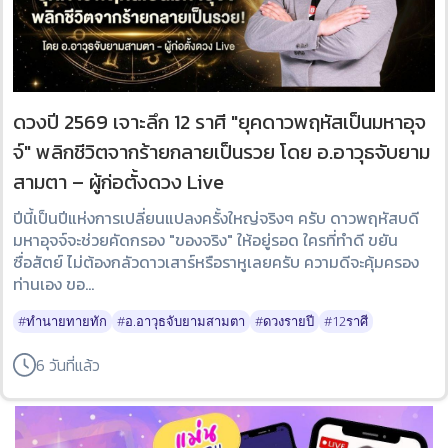
ดวงปี 2569 เจาะลึก 12 ราศี "ยุคดาวพฤหัสเป็นมหาอุจ
จ์" พลิกชีวิตจากร้ายกลายเป็นรวย โดย อ.อาวุธจับยาม
สามตา – ผู้ก่อตั้งดวง Live
ปีนี้เป็นปีแห่งการเปลี่ยนแปลงครั้งใหญ่จริงๆ ครับ ดาวพฤหัสบดี
มหาอุจจ์จะช่วยคัดกรอง "ของจริง" ให้อยู่รอด ใครที่ทำดี ขยัน
ซื่อสัตย์ ไม่ต้องกลัวดาวเสาร์หรือราหูเลยครับ ความดีจะคุ้มครอง
ท่านเอง ขอ...
#ทำนายทายทัก
#อ.อาวุธจับยามสามตา
#ดวงรายปี
#12ราศี
6 วันที่แล้ว