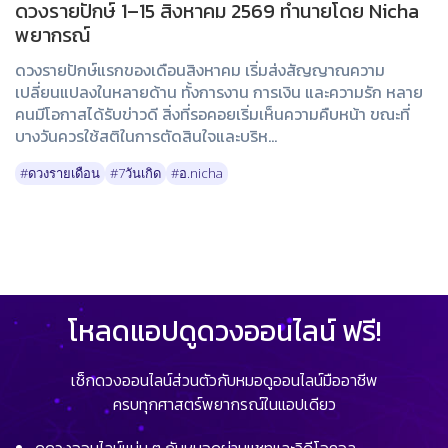
ดวงรายปักษ์ 1–15 สิงหาคม 2569 ทำนายโดย Nicha
พยากรณ์
ดวงรายปักษ์แรกของเดือนสิงหาคม เริ่มส่งสัญญาณความ
เปลี่ยนแปลงในหลายด้าน ทั้งการงาน การเงิน และความรัก หลาย
คนมีโอกาสได้รับข่าวดี สิ่งที่รอคอยเริ่มเห็นความคืบหน้า ขณะที่
บางวันควรใช้สติในการตัดสินใจและบริห...
#ดวงรายเดือน
#7วันเกิด
#อ.nicha
โหลดแอปดูดวงออนไลน์ ฟรี!
เช็กดวงออนไลน์ส่วนตัวกับหมอดูออนไลน์มืออาชีพ
ครบทุกศาสตร์พยากรณ์ในแอปเดียว