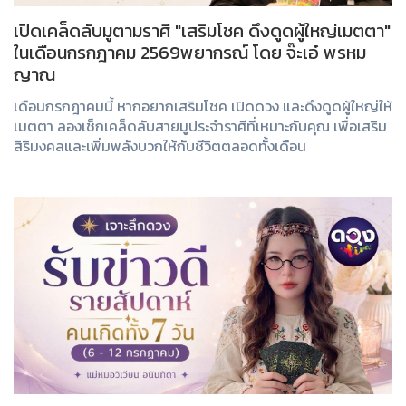
เปิดเคล็ดลับมูตามราศี "เสริมโชค ดึงดูดผู้ใหญ่เมตตา"
ในเดือนกรกฎาคม 2569พยากรณ์ โดย จ๊ะเอ๋ พรหม
ญาณ
เดือนกรกฎาคมนี้ หากอยากเสริมโชค เปิดดวง และดึงดูดผู้ใหญ่ให้
เมตตา ลองเช็กเคล็ดลับสายมูประจำราศีที่เหมาะกับคุณ เพื่อเสริม
สิริมงคลและเพิ่มพลังบวกให้กับชีวิตตลอดทั้งเดือน