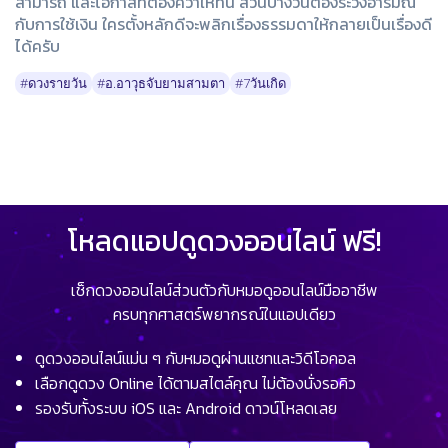
สามารถ และโอกาสที่ต้องคว้าให้ทัน ส่วนบางวันต้องระวังอารมณ์
กับการใช้เงิน ใครตั้งหลักดีจะพลิกเรื่องธรรมดาให้กลายเป็นเรื่องดี
ได้ครับ
#ดวงรายวัน
#อ.อาวุธจับยามสามตา
#7วันเกิด
โหลดแอปดูดวงออนไลน์ ฟรี!
เช็กดวงออนไลน์ส่วนตัวกับหมอดูออนไลน์มืออาชีพ
ครบทุกศาสตร์พยากรณ์ในแอปเดียว
ดูดวงออนไลน์แม่น ๆ กับหมอดูผ่านแชทและวิดีโอคอล
เลือกดูดวง Online ได้ตามสไตล์คุณ ไม่ต้องนั่งรอคิว
รองรับทั้งระบบ iOS และ Android ดาวน์โหลดเลย