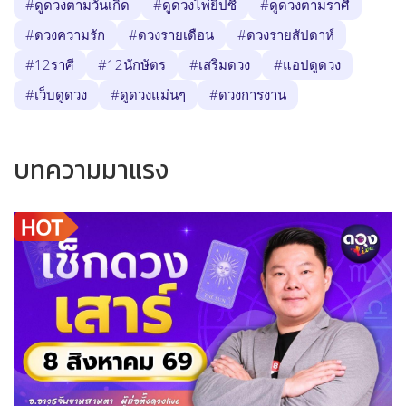
#ดูดวงตามวันเกิด
#ดูดวงไพ่ยิปซี
#ดูดวงตามราศี
#ดวงความรัก
#ดวงรายเดือน
#ดวงรายสัปดาห์
#12ราศี
#12นักษัตร
#เสริมดวง
#แอปดูดวง
#เว็บดูดวง
#ดูดวงแม่นๆ
#ดวงการงาน
บทความมาแรง