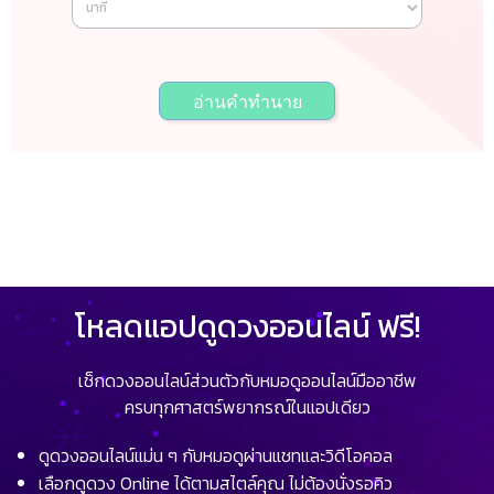
อ่านคำทำนาย
โหลดแอปดูดวงออนไลน์ ฟรี!
เช็กดวงออนไลน์ส่วนตัวกับหมอดูออนไลน์มืออาชีพ
ครบทุกศาสตร์พยากรณ์ในแอปเดียว
ดูดวงออนไลน์แม่น ๆ กับหมอดูผ่านแชทและวิดีโอคอล
เลือกดูดวง Online ได้ตามสไตล์คุณ ไม่ต้องนั่งรอคิว