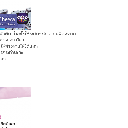
งจับผิด ทำอะไรให้ระมัดระวัง ความผิดพลาด
การท่องเที่ยว
ห้ก้าวผ่านให้ได้นะคะ
การกระทำนะคะ
นะคะ