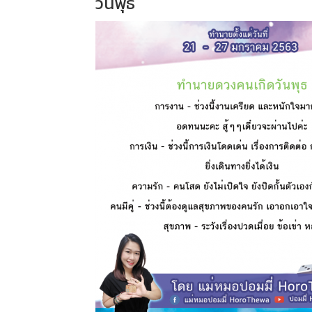
วันพุธ