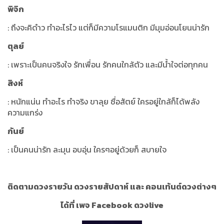
พิจิก
: ถึงจะคิดำว ทำอะไรไว แต่ก็มีความโรแมนติก มีมุมอ่อนโยนน่ารัก
ตุลย์
: เพราะเป็นคนจริงใจ รักเพื่อน รักคนใกล้ตัว และมีน้ำใจต่อทุกคน
สิงห์
: หนักแน่น ทำอะไร ทำจริง ขาลุย ซื่อสัตย์ ใครอยู่ใกล้ก็ได้พลัง
ความแกร่ง
กันย์
: เป็นคนน่ารัก ละมุน อบอุ่น ใครๆอยู่ด้วยก็ สบายใจ
ติดตามดวงรายวัน ดวงรายสัปดาห์ และ คอนเท้นต์ดวงต่างๆ
ได้ที่ เพจ Facebook ดวงlive