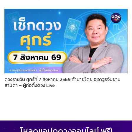
ดวงรายวัน ศุกร์ที่ 7 สิงหาคม 2569 ทำนายโดย อ.อาวุธจับยาม
สามตา – ผู้ก่อตั้งดวง Live
โหลดแอปดูดวงออนไลน์ ฟรี!