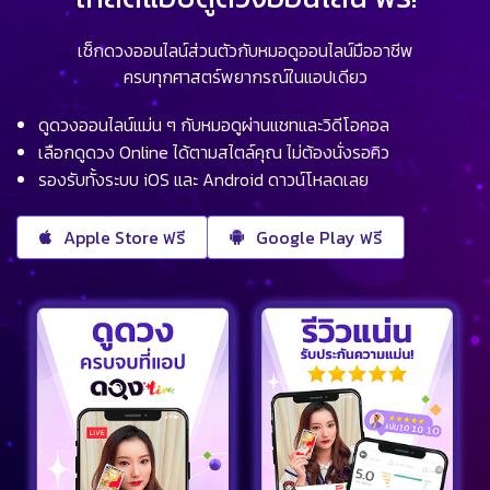
เช็กดวงออนไลน์ส่วนตัวกับหมอดูออนไลน์มืออาชีพ
ครบทุกศาสตร์พยากรณ์ในแอปเดียว
ดูดวงออนไลน์แม่น ๆ กับหมอดูผ่านแชทและวิดีโอคอล
เลือกดูดวง Online ได้ตามสไตล์คุณ ไม่ต้องนั่งรอคิว
รองรับทั้งระบบ iOS และ Android ดาวน์โหลดเลย
Apple Store ฟรี
Google Play ฟรี