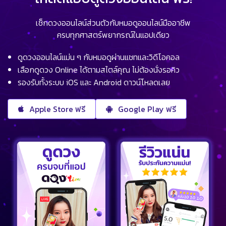
เช็กดวงออนไลน์ส่วนตัวกับหมอดูออนไลน์มืออาชีพ
ครบทุกศาสตร์พยากรณ์ในแอปเดียว
ดูดวงออนไลน์แม่น ๆ กับหมอดูผ่านแชทและวิดีโอคอล
เลือกดูดวง Online ได้ตามสไตล์คุณ ไม่ต้องนั่งรอคิว
รองรับทั้งระบบ iOS และ Android ดาวน์โหลดเลย
Apple Store ฟรี
Google Play ฟรี