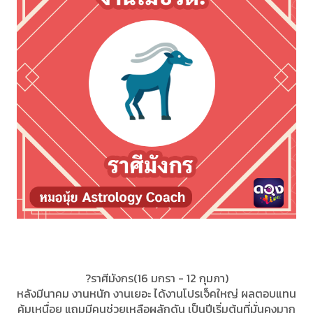
?ราศีมังกร(16 มกรา - 12 กุมภา)
หลังมีนาคม งานหนัก งานเยอะ ได้งานโปรเจ็คใหญ่ ผลตอบแทน
คุ้มเหนื่อย แถมมีคนช่วยเหลือผลักดัน เป็นปีเริ่มต้นที่มั่นคงมาก