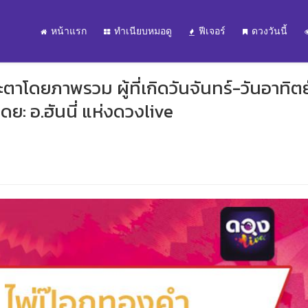
หน้าแรก
ทำเนียบหมอดู
ฟีเจอร์
ดวงวันนี้
โดยภาพรวม ผู้ที่เกิดวันจันทร์-วันอาทิตย
ดย: อ.ฮันนี่ แห่งดวงlive