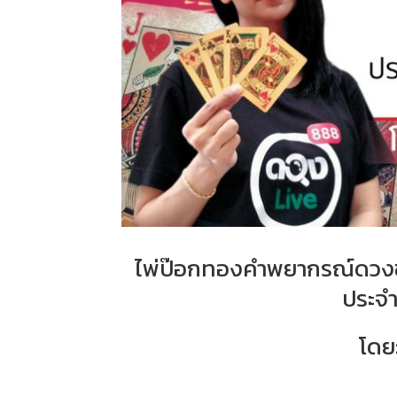
ไพ่ป๊อกทองคำพยากรณ์ดวงชะต
ประจำ
โดย: