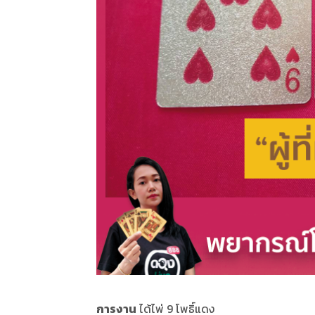
การงาน
ได้ไพ่ 9 โพธิ์แดง