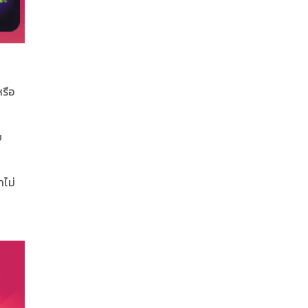
รือ
ย
ำไม่