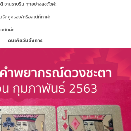
 งานราบรื่น ทุกอย่างลงตัวค่ะ
รักคู่ครอง/หรือสเน่ห์หาค่ะ
ุยกันค่ะ
คนเกิดวันอังคาร