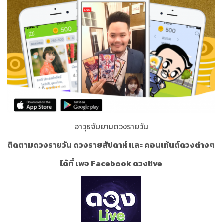
อาวุธจับยามดวงรายวัน
ติดตามดวงรายวัน ดวงรายสัปดาห์ และ คอนเท้นต์ดวงต่างๆ
ได้ที่ เพจ Facebook ดวงlive