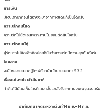
การเงิน
มีเงินเข้ามาก้อนโตอาจจะมาจากต่างแดนก็เป็นได้ครับ
ความรักคนโสด
ความรักไม่ชัดเจนเพราะท่านไม่ยอมตัดสินใจครับ
ความรักคนมีคู่
คู่รักหากไม่คิดเล็กคิดน้อยก็นับว่าความรักมีความสุขกันดีครับ
โชคลาภ
จะมีโชคง่ายๆจากผู้ใหญ่หัวหน้าเจ้านายเมตตา 5 3 2
เรื่องเด่นๆประจำสัปดาห์
ทำดีได้ดีมีคนเห็นใครที่เคยกลั้นแกล้งรังแกท่านจะพบจุดจบครับ
ราศีเมถุน เกิดระหว่างวันที่ 14 มิ.ย.- 14 ก.ค.