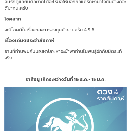
คนรักดูแลกันดีอยากได้อะไรขอให้บอกขอแค่รักษาน้ำใจกันบ้างก็จะ
ดีมากนะครับ
โชคลาภ
จะมีโชคดีในเรื่องของการลงทุนค้าขายครับ 4 9 6
เรื่องเด่นๆประจำสัปดาห์
ยามที่ท่านพบกับปัญหาปัญหาจะนำพาท่านไปพบรู้จักกับมิตรแท้
จริง
ราศีธนู เกิดระหว่างวันที่ 16 ธ.ค.- 15 ม.ค.