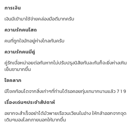
การเงิน
เงินมีเข้ามาใช้จ่ายคล่องมือดีมากครับ
ความรักคนโสด
คนที่ถูกใจมักอยู่ห่างไกลกันครับ
ความรักคนมีคู่
คู่รักเบื่อหน่าอยต่อกันหากไม่ปรับปรุงนิสัยกันละกันก็จะยิ่งห่างเหิน
เย็นชามากขึ้น
โชคลาภ
มีโชคก้อนโตจากสิ่งเก่าๆที่ท่านได้รอคอยทุ่มเทมากนานแล้ว 7 1 9
เรื่องเด่นๆประจำสัปดาห์
อยากจะสำเร็จอย่าได้มัวพายเรือวนเวียนในอ่าง ให้กล้าออกจากจุด
เดิมๆมองโลกภายนอกให้มากขึ้น