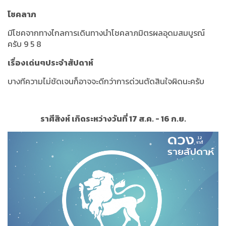
โชคลาภ
มีโชคจากทางไกลการเดินทางนำโชคลาภมิตรผลอุดมสมบูรณ์
ครับ 9 5 8
เรื่องเด่นๆประจำสัปดาห์
บางทีความไม่ชัดเจนก็อาจจะดีกว่าการด่วนตัดสินใจผิดนะครับ
ราศีสิงห์ เกิดระหว่างวันที่ 17 ส.ค. - 16 ก.ย.