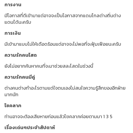
การงาน
มีโอกาสที่ดีเข้ามาแต่อาจจะเป็นโอกาสจากแดนไกลต่างถิ่นต่าง
แดนได้นะครับ
การเงิน
มีเข้ามาแบบไม่ให้เดือดร้อนแต่อาจจะไม่พอที่จะฟุ้มเฟือยนะครับ
ความรักคนโสด
ยังไม่อยากค้นหาคนที่จะมาช่วยสละโสดในช่วงนี้
ความรักคนมีคู่
ต่างคนต่างทำอะไรตามแต่ใจตนเองไม่สนใจความรู้สึกของอีกฝ่าย
มากนัก
โชคลาภ
ท่านอาจจะต้องเสียหายก่อนแล้วโชคลาภค่อยตามมา 1 3 5
เรื่องเด่นๆประจำสัปดาห์