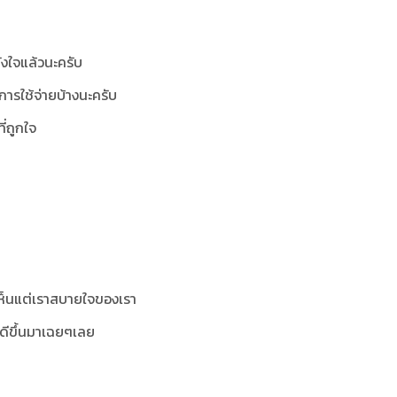
ังใจแล้วนะครับ
งการใช้จ่ายบ้างนะครับ
่ถูกใจ
เห็นแต่เราสบายใจของเรา
็ดีขึ้นมาเฉยๆเลย