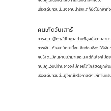
คนมีคู่...คนรักตามใจทำอะไรก็ตามๆกันไป
เรื่องเด่นๆวันนี้....เจอคนน่ารักเเต่ก็ยังไม่กล้าที่จ
คนเกิดวันเสาร์
การงาน...ผู้ใหญ่ให้โอกาสท่านพิสูจน์ความสาม
การเงิน...ต้องเหน็ดเหนื่อยเสียก่อนจึงจะได้เงิ
คนโสด...มีคนผ่านเข้ามาเยอะนะแต่ก็เลือกไม่อย
คนมีคู่...วันนี้ท่านอาจจะไม่ค่อยได้ใกล้ชิดผูกพัน
เรื่องเด่นๆวันนี้....ผู้ใหญ่ให้โอกาสดีๆแก่ท่านครั