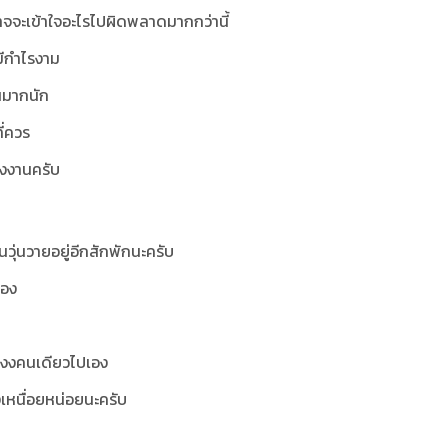
นอาจจะเข้าใจอะไรไปผิดพลาดมากกว่านี้
มีกำไรงาม
นมากนัก
ี่ควร
ของงานครับ
วุ่นวายอยู่อีกสักพักนะครับ
่อง
านงงคนเดียวไปเอง
้องเหนื่อยหน่อยนะครับ