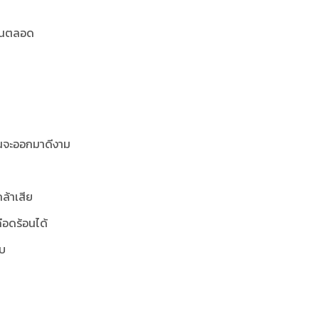
รวนตลอด
มันจะออกมาดีงาม
ล้าเสีย
ือดร้อนได้
ับ