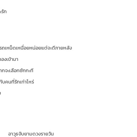
ะรัก
ารถเหน็ดเหนื่อยหน่อยแต่จะดีภายหลัง
นทองเข้ามา
ากจะเลือกซักกะที
กับคนที่รักเท่าไหร่
บ
อาวุธจับยามดวงรายวัน