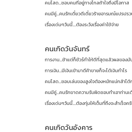
คนโสด...ชอบคนที่อยู่ทางไกลถ้าใจถึงมีโอกาส
คนมีคู่...คนรักเดี๋ยวดีเดี๋ยวร้ายอารมณ์แปรป
เรื่องเด่นๆวันนี้....ต้องระวังเรื่องค่าใช้จ่าย
คนเกิดวันจันทร์
การงาน...ช้าแต่ก็ชัวร์ทำให้ดีที่สุดแล้วผลของ
การเงิน...มีเงินเข้ามาดีค้าขายก็จะได้เงินกำไร
คนโสด...ชอบเล่นของสูงใจต้องหนักแน่กล้าได้ก
คนมีคู่...คนรักขาดความรับผิดชอบทำเอาท่านเด
เรื่องเด่นๆวันนี้....ต้องทุ่มให้เต็มที่ถึงจะสำเร็จคร
คนเกิดวันอังคาร