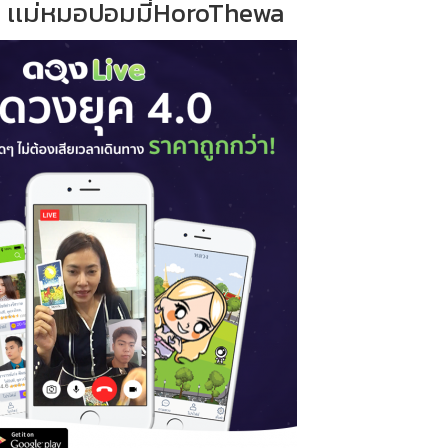
 เเม่หมอปอมมี่HoroThewa