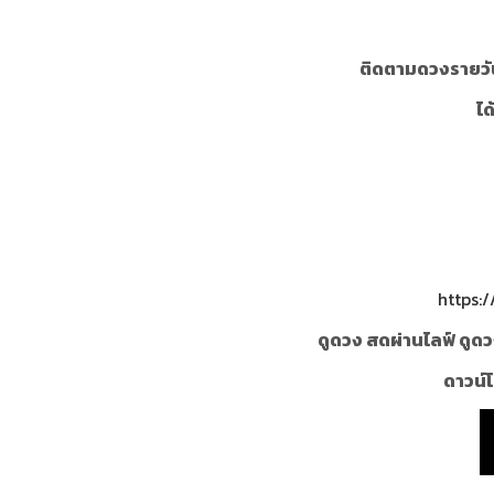
ติดตามดวงรายวั
ได
https:
ดูดวง สดผ่านไลฟ์ ดูดว
ดาวน์โ