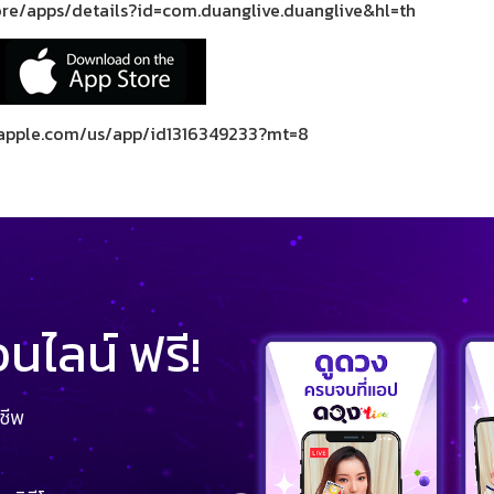
ore/apps/details?id=com.duanglive.duanglive&hl=th
s.apple.com/us/app/id1316349233?mt=8
ไลน์ ฟรี!
ชีพ