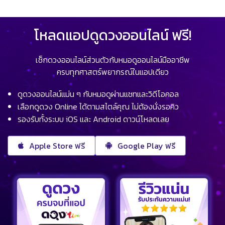
โหลดแอปดูดวงออนไลน์ ฟรี!
เช็กดวงออนไลน์ส่วนตัวกับหมอดูออนไลน์มืออาชีพ
ครบทุกศาสตร์พยากรณ์ในแอปเดียว
ดูดวงออนไลน์แม่น ๆ กับหมอดูผ่านแชทและวิดีโอคอล
เลือกดูดวง Online ได้ตามสไตล์คุณ ไม่ต้องนั่งรอคิว
รองรับทั้งระบบ iOS และ Android ดาวน์โหลดเลย
Apple Store ฟรี
Google Play ฟรี