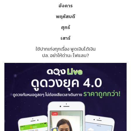
อังคาร
พฤหัสบดี
ศุกร์
เสาร์
ใช้ปากเก่งทุกเรื่อง พูดเงินได้เงิน
ปล. อย่าให้ด่านะ ไฟแลบ?