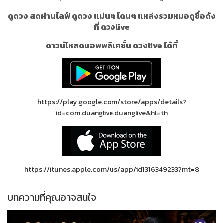
ดูดวง สดผ่านไลฟ์ ดูดวง แม่นๆ โดนๆ แหล่งรวมหมอดูชื่อดัง
ที่ ดวงlive
ดาวน์โหลดแอพพลิเคชั่น ดวงlive ได้ที่
https://play.google.com/store/apps/details?
id=com.duanglive.duanglive&hl=th
https://itunes.apple.com/us/app/id1316349233?mt=8
บทความที่คุณอาจสนใจ