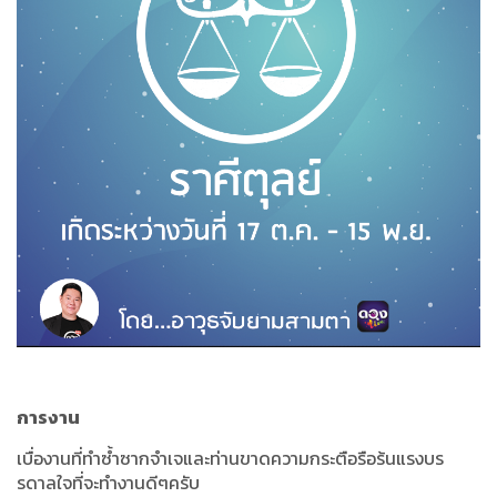
การงาน
เบื่องานที่ทำซ้ำซากจำเจและท่านขาดความกระตือรือร้นแรงบร
รดาลใจที่จะทำงานดีๆครับ