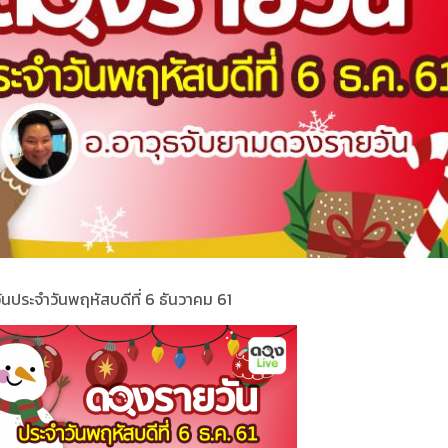
ันประจำ
วั
นพฤหัสบดีที่
6 ธันวาคม 61