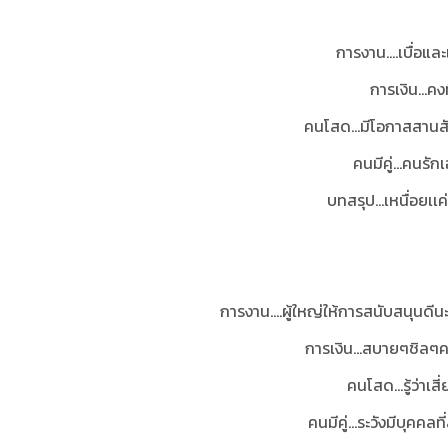
การงาน....เบื่อแ
การเงิน…คงท
คนโสด…มีโอกาสสานสัมพ
คนมีคู่…คนรักเ
บทสรุป...เหนื่อยเ
การงาน….ผู้ใหญ่ให้การสนับสนุนดีนะ
การเงิน…สบายๆชิลๆคร
คนโสด…รู้ว่าเสี
คนมีคู่...ระวังมีบุค