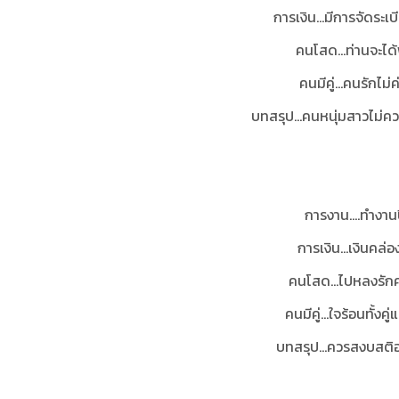
การเงิน...มีการจัดระเบ
คนโสด...ท่านจะไ
คนมีคู่...คนรักไม
บทสรุป...คนหนุ่มสาวไม่ค
การงาน....ทำงาน
การเงิน…เงินคล่อง
คนโสด…ไปหลงรักคนท
คนมีคู่...ใจร้อนทั้ง
บทสรุป...ควรสงบสติอ