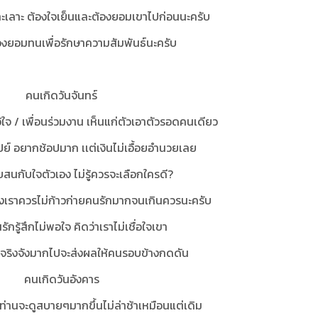
ะเลาะ ต้องใจเย็นและต้องยอมเขาไปก่อนนะครับ
งยอมทนเพื่อรักษาความสัมพันธ์นะครับ
คนเกิดวันจันทร์
ไว้ใจ / เพื่อนร่วมงาน เห็นแก่ตัวเอาตัวรอดคนเดียว
ปย์ อยากช้อปมาก เเต่เงินไม่เอื้อยอำนวยเลย
บสนกับใจตัวเอง ไม่รู้ควรจะเลือกใครดี?
เรื่องเราควรไม่ก้าวก่ายคนรักมากจนเกินควรนะครับ
ักรู้สึกไม่พอใจ คิดว่าเราไม่เชื่อใจเขา
มจริงจังมากไปจะส่งผลให้คนรอบข้างกดดัน
คนเกิดวันอังคาร
่านจะดูสบายๆมากขึ้นไม่ล่าช้าเหมือนแต่เดิม