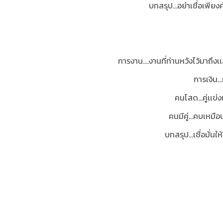
บทสรุป...อย่าเชื่อเพี
การงาน....งานที่ท่านหวังไว้มาถึ
การเงิน.
คนโสด…คู่เเข่ง
คนมีคู่…คบเหมือนไ
บทสรุป...เชื่อมั่น