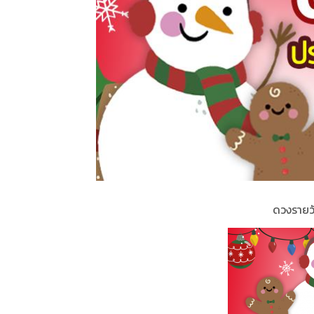
ดวงรายว