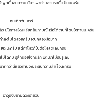
ยงคำพูดที่หอมหวาน มันจะพาท่านลงนรกทั้งเป็นนะครับ
คนเกิดวันเสาร์
งเเล้ว มีโอกาสโดนเรียกสัมภาษณ์หรือได้งานที่โดนใจท่านนะครับ
..กำลังไปได้สวยครับ เงินคล่องมือมาก
เยอะนะครับ เเต่ถ้าไหวก็ไปต่อให้สุดเลยครับ
ม่ได้คบ รู้สึกน้อยใจคนรัก แต่เขาไม่รับรู้เลย
ให้มากกว่านี้เเล้วท่านจะประสบความสำเร็จนะครับ
อาวุธจับยามดวงรายวัน