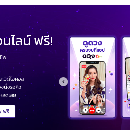
ไลน์ ฟรี!
ชีพ
ละวิดีโอคอล
งนั่งรอคิว
โหลดเลย
 ฟรี