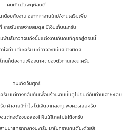
คนเกิดวันพฤหัสบดี
ละเหนื่อยกับงาน อยากหางานใหม่/งานเสริมเพิ่ม
ี่ รายรับรายจ่ายสมดุล มีเงินเก็บนะครับ
ันธ์ยาวๆจนถึงขึ้นเเต่งงานกับคนที่คุยอยู่ตอนนี้
อาใจท่านดีนะครับ เเต่อาจจะมีบ่นๆบ้างนิดๆ
เค่ไหนก็ต้องทนเพื่ออนาคตของตัวท่านเองนะครับ
คนเกิดวันศุกร์
ครับ แต่ทางกลับกันเพื่อนร่วมงานนั้นดูไม่ยินดีกับท่านเอาซะเลย
ับ ค้าขายมีกำไร ได้เงินจากลงทุนพอควรเลยครับ
่ยงเเต่คงต้องขอลอง!! ฝันให้ไกลไปให้ถึงครับ
คลที่สามมาแทรกกลางนะครับ มาในคราบคนดีซะด้วยสิ