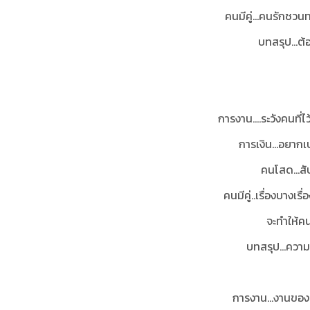
คนมีคู่…คนรักชวนท
บทสรุป…ต้อ
การงาน....ระวังคนที่
การเงิน...อยากเ
คนโสด...สั
คนมีคู่..เรื่องบาง
จะทำให้คนร
บทสรุป...ควา
การงาน...งานของท