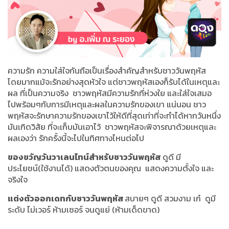
ความรัก ความใส่ใจกันถือเป็นเรื่องสำคัญสำหรับชาววันพฤหัส
โดยมากแม้จะรักอย่างสุดหัวใจ แต่ชาวพฤหัสเองก็รับได้ในเหตุและ
ผล ที่เป็นความจริง ชาวพฤหัสมีความรักที่ห่วงใย และใส่ใจเสมอ
ไปพร้อมๆกับการมีเหตุและผลในความรักของเขา แน่นอน ชาว
พฤหัสจะรักษาความรักของเขาไว้ให้ดีที่สุดเท่าที่จะทำได้หากวันหนึ่ง
มันเกิดวิสัย ที่จะเก็บมันเอาไว้ ชาวพฤหัสจะพิจารณาด้วยเหตุและ
ผลเองว่า รักครั้งนี้จะไปในทิศทางไหนต่อไป
ของขวัญวันวาเลนไทน์สำหรับชาววันพฤหัส
ดูดี มี
ประโยชน์(ใช้งานได้) แสดงตัวตนของคุณ แสดงความตั้งใจ และ
จริงใจ
แต่งตัวออกเดทกับชาววันพฤหัส
สบายๆ ดูดี สวมงาม เก๋ ดูมี
ระดับ ไม่เวอร์ ห้ามเซอร์ จนดูแย่ (ห้ามเด็ดขาด)