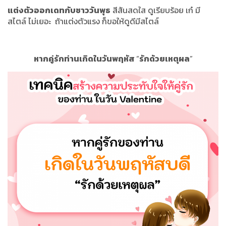
แต่งตัวออกเดทกับชาววันพุธ
สีสันสดใส ดูเรียบร้อย เก๋ มี
สไตล์ ไม่เยอะ ถ้าแต่งตัวแรง ก็ขอให้ดูดีมีสไตล์
หากคู่รักท่านเกิดในวันพฤหัส
“
รักด้วยเหตุผล
”