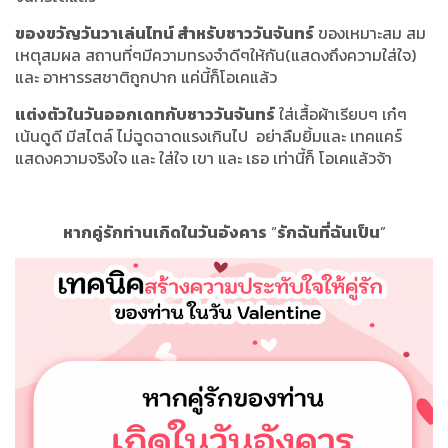
ของขวัญวันวาเล่นไทน์ สำหรับชาววันจันทร์
ของเหมาะสม สม
เหตุสมผล สถานที่ๆมีความทรงจำดีๆให้กัน(แสดงถึงความใส่ใจ)
และ อาหารรสชาติถูกปาก แค่นี้ก็โอเคแล้ว
แต่งตัวในวันออกเดทกับชาววันจันทร์
ใส่เสื้อผ้าเรียบๆ เก๋ๆ
เน้นดูดี มีสไตล์ ไม่ฉูดฉาดแรงเกินไป อย่าลืมยิ้มและ เทคแคร์
แสดงความจริงใจ และ ใส่ใจ เขา และ เธอ เท่านี้ก็ โอเคแล้วจ้า
หากคู่รักท่านเกิดในวันอังคาร
“
รักฉันที่ฉันเป็น
”