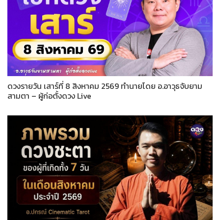
ดวงรายวัน เสาร์ที่ 8 สิงหาคม 2569 ทำนายโดย อ.อาวุธจับยาม
สามตา – ผู้ก่อตั้งดวง Live