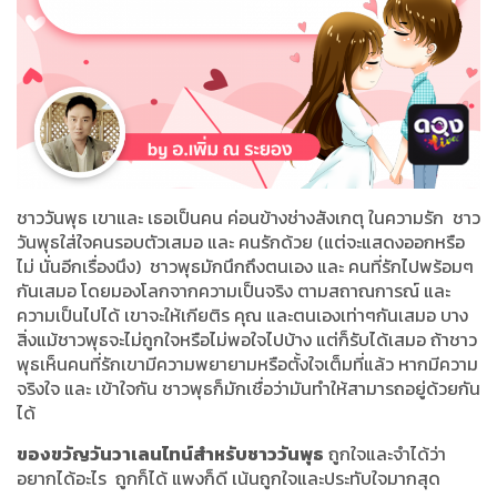
ชาววันพุธ เขาและ เธอเป็นคน ค่อนข้างช่างสังเกตุ ในความรัก ชาว
วันพุธใส่ใจคนรอบตัวเสมอ และ คนรักด้วย (แต่จะแสดงออกหรือ
ไม่ นั่นอีกเรื่องนึง) ชาวพุธมักนึกถึงตนเอง และ คนที่รักไปพร้อมๆ
กันเสมอ โดยมองโลกจากความเป็นจริง ตามสถาณการณ์ และ
ความเป็นไปได้ เขาจะให้เกียติร คุณ และตนเองเท่าๆกันเสมอ บาง
สิ่งแม้ชาวพุธจะไม่ถูกใจหรือไม่พอใจไปบ้าง แต่ก็รับได้เสมอ ถ้าชาว
พุธเห็นคนที่รักเขามีความพยายามหรือตั้งใจเต็มที่แล้ว หากมีความ
จริงใจ และ เข้าใจกัน ชาวพุธก็มักเชื่อว่ามันทำให้สามารถอยู่ด้วยกัน
ได้
ของขวัญวันวาเลนไทน์สำหรับชาววันพุธ
ถูกใจและจำได้ว่า
อยากได้อะไร ถูกก็ได้ แพงก็ดี เน้นถูกใจและประทับใจมากสุด