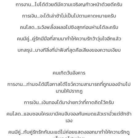
การงาน....ไปได้ด้วยดีมีความเจริงญก้าวหน้าด้วยดีครับ
การเงิน...จะได้เล่าช้าไม่เป็นไปตามคาดหมายครับ
คนโสด...ระวังพลั้งเผลอไปชิงสุกก่อนห่ามได้ละครับ
คนมีคู่...คู่รักมีมือที่สามมาทำให้ความรักว้าวุ่นใจอีกแล้ว
บทสรุป...บางทีสิ่งที่น่าฟังที่สุดคือเสียงของความเงียบ
คนเกิดวันอังคาร
การงาน....ท่านจะได้มีโอกาสได้โชว์ความสามารถที่ถูกมองข้ามไป
นานให้ปรากฏ
การเงิน...เงินทองได้มาง่ายกว่าที่คาดคิดไว้ครับ
คนโสด...แอบชอบใครเขามีคนจับจองกันหมดแล้วเรามั่วแต่ชักช้า
เอง
คนมีคู่...กับคู่รักรักกันนะแต่ไม่ค่อยแสดงออกมาทำให้ความรักดู