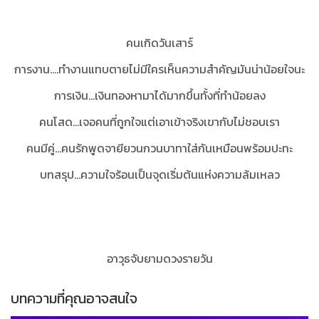
คนเกิดวันเสาร์
การงาน....ทำงานแทบตายไม่มีใครเห็นความสำคัญมันน่าน้อยใจนะ
การเงิน...เงินทองหามาได้มากขึ้นทั้งที่ทำน้อยลง
คนโสด...เจอคนที่ถูกใจแต่เอาเข้าจริงเขากับไม่ชอบเรา
คนมีคู่...คนรักพูดจายียวนกวนบาทาใส่กันเหมือนพร้อมปะทะ
บทสรุป...ความใจร้อนเป็นจุดเริ่มต้นแห่งความล้มเหลว
อาวุธจับยามดวงรายวัน
บทความที่คุณอาจสนใจ