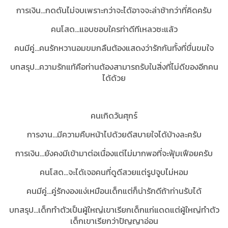
การเงิน...กดดันไม่จบเพราะกว่าจะได้อาจจะล่าช้ากว่าที่คิดครับ
คนโสด...แอบชอบใครท่าดีทีเหลวซะแล้ว
คนมีคู่...คนรักหวานอมขมกลืนต้องแสดงว่ารักกันทั้งที่ขื่นขมใจ
บทสรุป...ความรักแท้คือท่านต้องสามารถรับในสิ่งที่ไม่ดีของอีกคน
ได้ด้วย
คนเกิดวันศุกร์
การงาน...มีความคืบหน้าไปด้วยดีสบายใจได้บ้างละครับ
การเงิน...ยังคงมีเข้ามาต่อเนื่องแต่ไม่มากพอที่จะฟุ้มเฟือยครับ
คนโสด...จะได้เจอคนที่ดูดีสวยแต่รูปจูบไม่หอม
คนมีคู่...คู่รักงองแง่เหมือนเด็กแต่ก็น่ารักดีถ้าท่านรับได้
บทสรุป...เด็กทำตัวเป็นผู้ใหญ่เขาเรียกเด็กแก่แดดแต่ผู้ใหญ่ทำตัว
เด็กเขาเรียกว่าปัญญาอ่อน