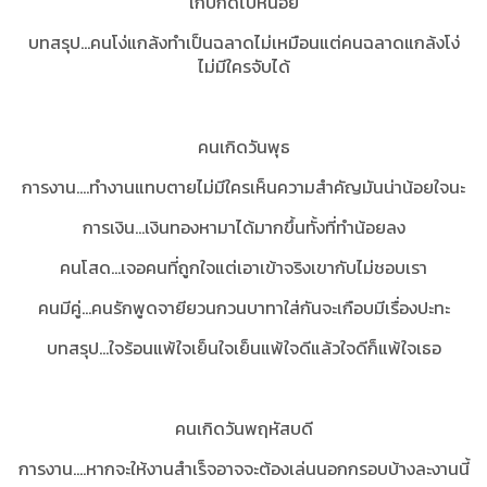
เก็บกดไปหน่อย
บทสรุป...คนโง่แกล้งทำเป็นฉลาดไม่เหมือนแต่คนฉลาดแกล้งโง่
ไม่มีใครจับได้
คนเกิดวันพุธ
การงาน....ทำงานแทบตายไม่มีใครเห็นความสำคัญมันน่าน้อยใจนะ
การเงิน...เงินทองหามาได้มากขึ้นทั้งที่ทำน้อยลง
คนโสด...เจอคนที่ถูกใจแต่เอาเข้าจริงเขากับไม่ชอบเรา
คนมีคู่...คนรักพูดจายียวนกวนบาทาใส่กันจะเกือบมีเรื่องปะทะ
บทสรุป...ใจร้อนแพ้ใจเย็นใจเย็นแพ้ใจดีแล้วใจดีก็แพ้ใจเธอ
คนเกิดวันพฤหัสบดี
การงาน....หากจะให้งานสำเร็จอาจจะต้องเล่นนอกกรอบบ้างละงานนี้