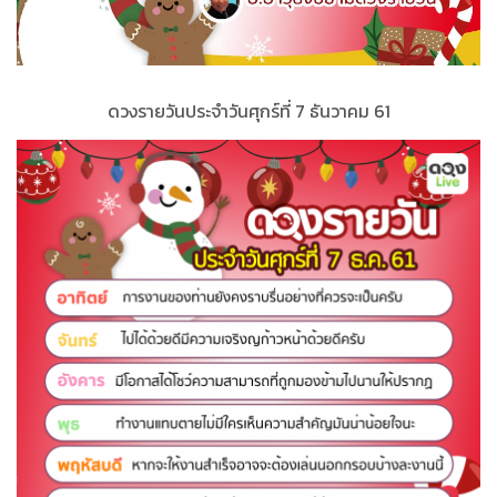
ดวงรายวันประจำ
วั
นศุกร์ที่
7 ธันวาคม 61