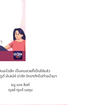
ป็นอะไรอีก เป็นคนสวยก็เป็นให้แล้ว
 ดูดี มีเสน่ห์ น่ารัก ใครๆทักไปทำอะไรมา
ธนู เมษ สิงห์
ตุลย์ กุมภ์ เมถุน