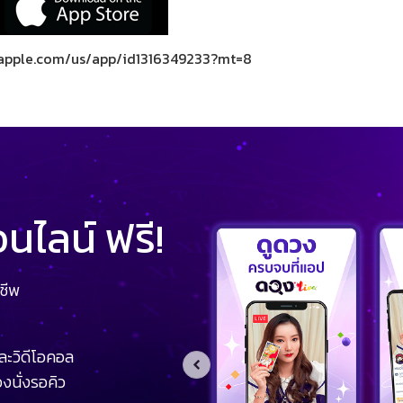
s.apple.com/us/app/id1316349233?mt=8
ไลน์ ฟรี!
ชีพ
ละวิดีโอคอล
งนั่งรอคิว