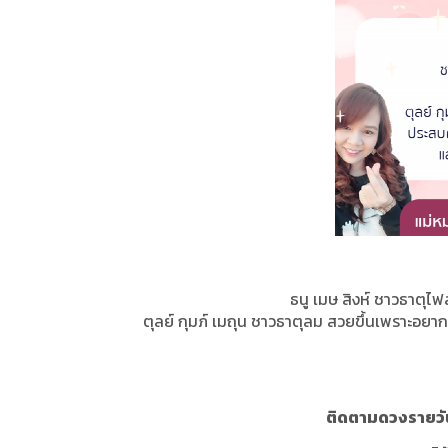
ธนู เมษ สิงห์ ชาวธาตุ
ตุลย์ กุมภ์ เมถุน ชาวธาตุลม สวยขึ้นเพราะอย
ติดตามดวงรายวั