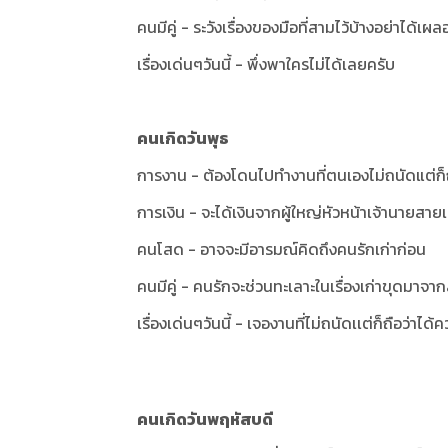
คนมีคู่ - ระวังเรื่องของมือที่สามไว้บ้างอย่าได
เรื่องเด่นๆวันนี้ - พึ่งพาใครไม่ได้เลยครับ
คนเกิดวันพุธ
การงาน - ต้องโดนไปทำงานที่ตนเองไม่ถนัดแต่ก็ถือ
การเงิน - จะได้เงินจากผู้ใหญ่หัวหน้าเจ้านายสายเ
คนโสด - อาจจะมีอารมณ์คิดถึงคนรักเก่าก่อน
คนมีคู่ - คนรักจะช่วนทะเลาะในเรื่องเก่าขุดมาจา
เรื่องเด่นๆวันนี้ - เจองานที่ไม่ถนัดเเต่ก็ถือว่าได้ค
คนเกิดวันพฤหัสบดี