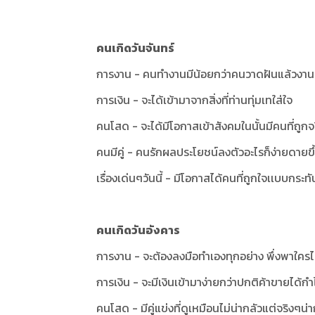
คนเกิดวันจันทร์
การงาน - คนทำงานมีน้อยกว่าคนวาดฝันแล้วงานมัน
การเงิน - จะได้เข้ามาจากสิ่งที่ท่านทุ่มเทใส่ใจ
คนโสด - จะได้มีโอกาสเข้าสังคมในนั้นมีคนที่ถูก
คนมีคู่ - คนรักผลประโยชน์ลงตัวอะไรก็ง่ายดายขึ
เรื่องเด่นๆวันนี้ - มีโอกาสได้คนที่ถูกใจเเบบกระทั
คนเกิดวันอังคาร
การงาน - จะต้องลงมือทำเองทุกอย่าง พึ่งพาใคร
การเงิน - จะมีเงินเข้ามาง่ายกว่าปกติค้าขายได้กำ
คนโสด - มีคู่แข่งที่ดูเหมือนไม่น่ากลัวแต่จริงๆน