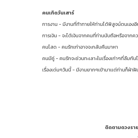
คนเกิดวันเสาร์
การงาน - มีงานที่ท้าทายให้ท่านได้พิสูจน์ตนเองอีก
การเงิน - จะได้เงินจากคนที่ท่านนับถือหรือจากคว
คนโสด - คนรักเก่าอาจจะกลับคืนมาหา
คนมีคู่ - คนรักจะช่วนทะเลาะในเรื่องเก่าๆที่ลืมกั
เรื่องเด่นๆวันนี้ - มีงานยากๆเข้ามาเเต่ท่านก็ฝ่าฝ
ติดตามดวงรายว