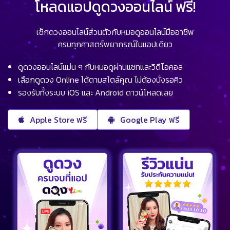
โหลดแอปดูดวงออนไลน์ ฟรี!
เช็กดวงออนไลน์ส่วนตัวกับหมอดูออนไลน์มืออาชีพ
ครบทุกศาสตร์พยากรณ์ในแอปเดียว
ดูดวงออนไลน์แม่น ๆ กับหมอดูผ่านแชทและวิดีโอคอล
เลือกดูดวง Online ได้ตามสไตล์คุณ ไม่ต้องนั่งรอคิว
รองรับทั้งระบบ iOS และ Android ดาวน์โหลดเลย
Apple Store ฟรี
Google Play ฟรี