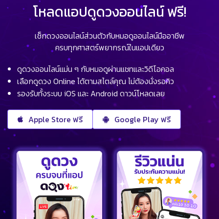
โหลดแอปดูดวงออนไลน์ ฟรี!
เช็กดวงออนไลน์ส่วนตัวกับหมอดูออนไลน์มืออาชีพ
ครบทุกศาสตร์พยากรณ์ในแอปเดียว
ดูดวงออนไลน์แม่น ๆ กับหมอดูผ่านแชทและวิดีโอคอล
เลือกดูดวง Online ได้ตามสไตล์คุณ ไม่ต้องนั่งรอคิว
รองรับทั้งระบบ iOS และ Android ดาวน์โหลดเลย
Apple Store ฟรี
Google Play ฟรี