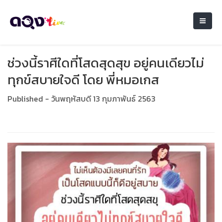
ช่วงนี้ราศีใดที่โสดสุดสุข​ อยู่​คนเดียว​ไม่
ทุกข์​สบายใจดี โดย พี่หมอเกส
Published - วันพฤหัสบดี 13 กุมภาพันธ์ 2563