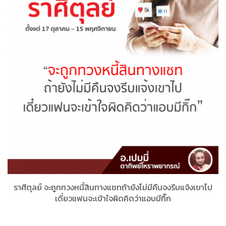
ราศีตุลย์​ จะถูกทวงหนี้สินทางแชทถ้ายังไม่มีคืนจงรีบแจ้งเขาไป
เดี๋ยวแฟนจะเข้าใจผิดคิดว่าแอบมีกิ๊ก