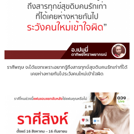
ราศีพฤษ จะได้แชทเพราะอยากรู้ถึงสารทุกข์สุขดิบคนรักเก่าที่ได้
เคยห่างหายกันไประวังคนใหม่เข้าใจผิด