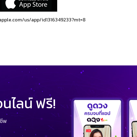
s.apple.com/us/app/id1316349233?mt=8
ไลน์ ฟรี!
ชีพ