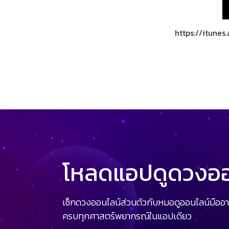
https://itune
โหลดแอปดูดวงออน
เช็กดวงออนไลน์ส่วนตัวกับหมอดูออนไลน์มืออา
ครบทุกศาสตร์พยากรณ์ในแอปเดียว