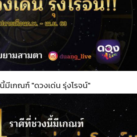
งนี้มีเกณฑ์ "ดวงเด่น รุ่งโรจน์"