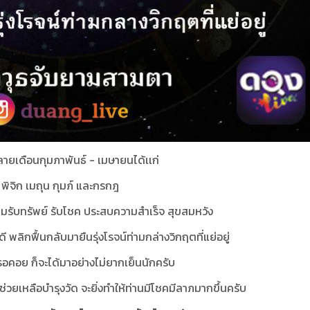
ายเดือนกุมภาพันธ์ - เมษายนได้เเก่
พิจิก เมถุน กุมภ์ และกรกฎ
รียมรับทรัพย์ รับโชค ประสบความสำเร็จ สุขสมหวัง
ี พลิกฟื้นกลับมายืนรุ่งโรจน์ท่ามกล่างวิกฤตที่แย่อยู่
ี่รอคอย ก็จะได้มาอย่างไม่ยากเย็นนักครับ
่วยเหลือบำรุงวัด จะยิ่งทำให้ท่านมีโชคมีลาภมากขึ้นครับ