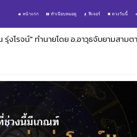
หน้าแรก
ทำเนียบหมอดู
ฟีเจอร์
ดวงวันนี้
ด่น รุ่งโรจน์" ทำนายโดย อ.อาวุธจับยามสามต