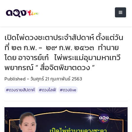
เปิดไพ่ดวงชะตาประจำสัปดาห์ ตั้งแต่วัน
ที่ ๒๓ ก.พ. - ๒๙ ก.พ. ๒๕๖๓ ทำนาย
โดย อาจารย์เก๋ ไพ่พระแม่อุมามหาเทวี
พยากรณ์ “ สื่อจิตพิฆาตดวง ”
Published - วันศุกร์ 21 กุมภาพันธ์ 2563
#ดวงรายสัปดาห์
#ดวงไลฟ์
#ดวงlive