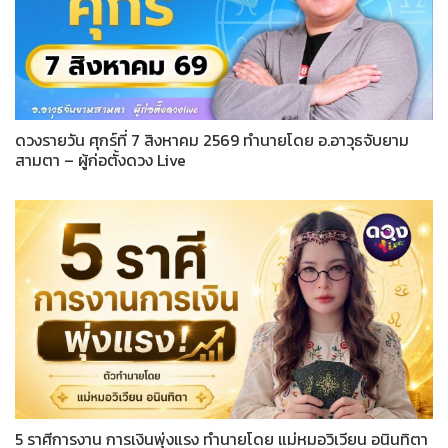
ดวงรายวัน ศุกร์ที่ 7 สิงหาคม 2569 ทำนายโดย อ.อาวุธจับยาม
สามตา – ผู้ก่อตั้งดวง Live
5 ราศีการงาน การเงินพุ่งแรง ทำนายโดย แม่หมอวิเวียน อนินทิตา