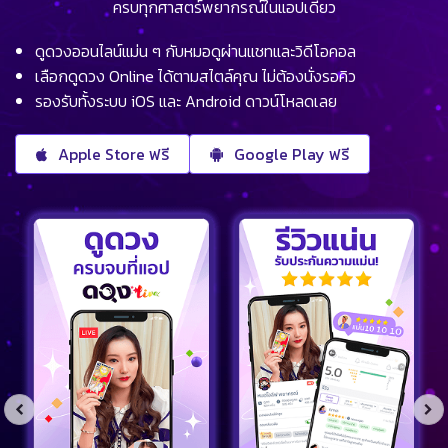
ครบทุกศาสตร์พยากรณ์ในแอปเดียว
ดูดวงออนไลน์แม่น ๆ กับหมอดูผ่านแชทและวิดีโอคอล
เลือกดูดวง Online ได้ตามสไตล์คุณ ไม่ต้องนั่งรอคิว
รองรับทั้งระบบ iOS และ Android ดาวน์โหลดเลย
Apple Store ฟรี
Google Play ฟรี