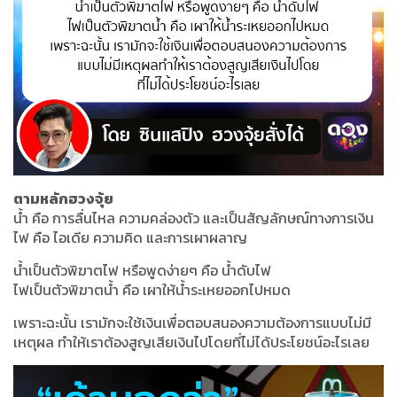
ตามหลักฮวงจุ้ย
น้ำ คือ การลื่นไหล ความคล่องตัว และเป็นสัญลักษณ์ทางการเงิน
ไฟ คือ ไอเดีย ความคิด และการเผาผลาญ
น้ำเป็นตัวพิฆาตไฟ หรือพูดง่ายๆ คือ น้ำดับไฟ
ไฟเป็นตัวพิฆาตน้ำ คือ เผาให้น้ำระเหยออกไปหมด
เพราะฉะนั้น เรามักจะใช้เงินเพื่อตอบสนองความต้องการแบบไม่มี
เหตุผล ทำให้เราต้องสูญเสียเงินไปโดยที่ไม่ได้ประโยชน์อะไรเลย