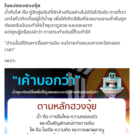
ในแง่ของฮวงจุ้ย
น้ำกับไฟ คือ คู่รักคู่แค้นที่หักล้างกันอย่างไม่มีข้อโต้แย้ง การที่เรา
เอาไฟไปติดตั้งอยู่ใต้น้ำพุ เพื่อให้เกิดสีสันที่สวยงามยามค่ำคืนถูก
ต้องครับมันจะทำให้น้ำพุเราดูสวย และแพงมาก
แต่คุณรู้หรือเปล่าว่า การกระทำเช่นนี้ก็จะทำให้
“บ้านนั้นมีปัญหาเรื่องการเงิน จะมีรายจ่ายแบบคาดหวังตลอด
เวลา”
เพราะ