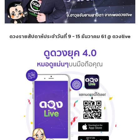
ดวงรายสัปดาห์ประจำ
วันที่
9
-
15
ธันวาคม 61 @ ดวงlive