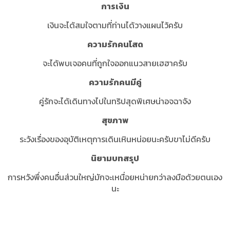
การเงิน
เงินจะได้สมใจตามที่ท่านได้วางแผนไว้ครับ
ความรักคนโสด
จะได้พบเจอคนที่ถูกใจออกแนวสายเฮฮาครับ
ความรักคนมีคู่
คู่รักจะได้เดินทางไปในทริปสุดพิเศษน่าอจฉาจัง
สุขภาพ
ระวังเรื่องของอุบัติเหตุการเดินเหินหน่อยนะครับขาไม่ดีครับ
นิยามบทสรุป
การหวังพึ่งคนอื่นส่วนใหญ่มักจะเหนื่อยหน่ายกว่าลงมือด้วยตนเอง
นะ