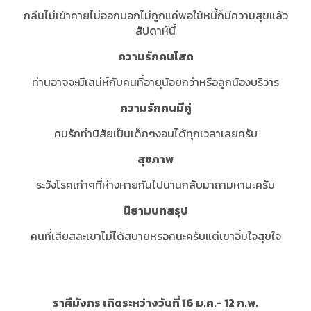
กลืนไม่เข้าคายไม่ออกบอกไม่ถูกแค่พอใช้หนี้ก็มีความสุขแล้ว
สัปดาห์นี้
ความรักคนโสด
ท่านอาจจะมีเสน่ห์กับคนที่อายุน้อยกว่าหรือลูกน้องบริวาร
ความรักคนมีคู่
คนรักทำนิสัยเป็นเด็กๆงอนได้ทุกเวลาเลยครับ
สุขภาพ
ระวังโรคเก่าๆที่ห่างหายกันไปนานกลับมาถามหานะครับ
นิยามบทสรุป
คนที่เสียสละเขาไม่ได้สบายหรอกนะครับแต่เขาอิ่มใจสุขใจ
ราศีมังกร เกิดระหว่างวันที่ 16 ม.ค.- 12 ก.พ.