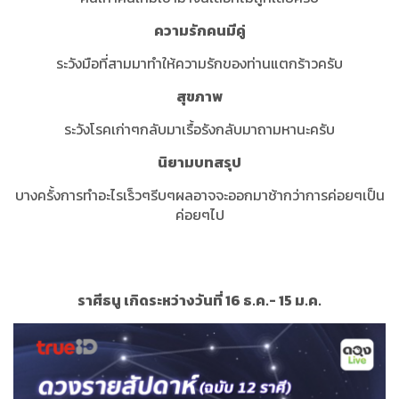
ความรักคนมีคู่
ระวังมือที่สามมาทำให้ความรักของท่านแตกร้าวครับ
สุขภาพ
ระวังโรคเก่าๆกลับมาเรื้อรังกลับมาถามหานะครับ
นิยามบทสรุป
บางครั้งการทำอะไรเร็วๆรีบๆผลอาจจะออกมาช้ากว่าการค่อยๆเป็น
ค่อยๆไป
ราศีธนู เกิดระหว่างวันที่ 16 ธ.ค.- 15 ม.ค.