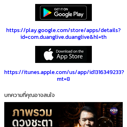
https://play.google.com/store/apps/details?
id=com.duanglive.duanglive&hl=th
https://itunes.apple.com/us/app/id1316349233?
mt=8
บทความที่คุณอาจสนใจ