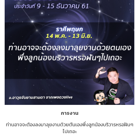
การงาน
ท่านอาจจะต้องลงมาลุยงานด้วยตันเองพึ่งลูกน้องบริวารหรอฝันๆ
ไปเถอะ