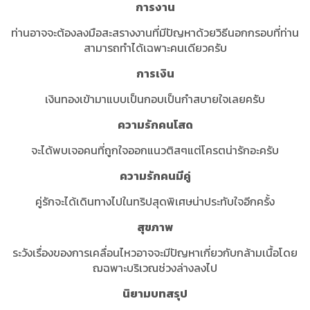
การงาน
ท่านอาจจะต้องลงมือสะสรางงานที่มีปัญหาด้วยวิธีนอกกรอบที่ท่าน
สามารถทำได้เฉพาะคนเดียวครับ
การเงิน
เงินทองเข้ามาแบบเป็นกอบเป็นกำสบายใจเลยครับ
ความรักคนโสด
จะได้พบเจอคนที่ถูกใจออกแนวติสๆแต่โครตน่ารักอะครับ
ความรักคนมีคู่
คู่รักจะได้เดินทางไปในทริปสุดพิเศษน่าประทับใจอีกครั้ง
สุขภาพ
ระวังเรื่องของการเคลื่อนไหวอาจจะมีปัญหาเกี่ยวกับกล้ามเนื้อโดย
ฌฉพาะบริเวณช่วงล่างลงไป
นิยามบทสรุป