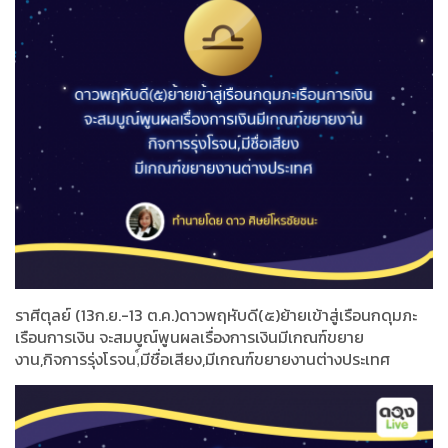
ราศีตุลย์ (13ก.ย.-13 ต.ค.)ดาวพฤหับดี(๕)ย้ายเข้าสู่เรือนกดุมภะ
เรือนการเงิน จะสมบูณ์พูนผลเรื่องการเงินมีเกณฑ์ขยาย
งาน,กิจการรุ่งโรจน,์มีชื่อเสียง,มีเกณฑ์ขยายงานต่างประเทศ