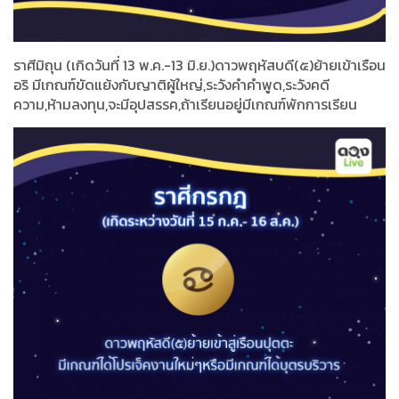
ราศีมิถุน (เกิดวันที่ 13 พ.ค.-13 มิ.ย.)ดาวพฤหัสบดี(๕)ย้ายเข้าเรือน
อริ มีเกณฑ์ขัดแย้งกับญาติผู้ใหญ่,ระวังคำคำพูด,ระวังคดี
ความ,ห้ามลงทุน,จะมีอุปสรรค,ถ้าเรียนอยู่มีเกณฑ์พักการเรียน