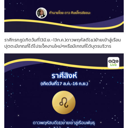
ราศีกรกฎ(เกิดวันที่13มิ.ย.-13ก.ค.)ดาวพฤหัสดี(๕)ย้ายเข้าสู่เรือน
ปุตตะมีเกณฑ์ได้โปรเจ็คงานใหม่ๆหรือมีเกณฑ์ได้บุตรบริวาร