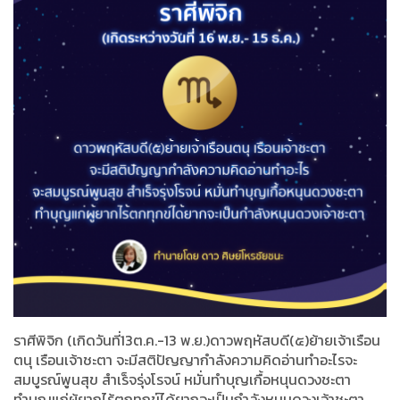
ราศีพิจิก (เกิดวันที่13ต.ค.-13 พ.ย.)ดาวพฤหัสบดี(๕)ย้ายเจ้าเรือน
ตนุ เรือนเจ้าชะตา จะมีสติปัญญากำลังความคิดอ่านทำอะไรจะ
สมบูรณ์พูนสุข สำเร็จรุ่งโรจน์ หมั่นทำบุญเกื้อหนุนดวงชะตา
ทำบุญแก่ผู้ยากไร้ตกทุกข์ได้ยากจะเป็นกำลังหนุนดวงเจ้าชะตา