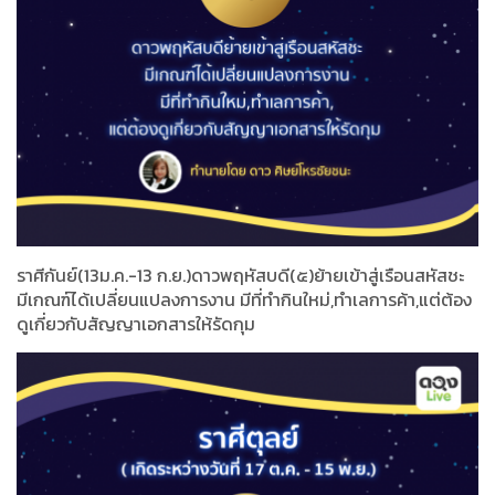
ราศีกันย์(13ม.ค.-13 ก.ย.)ดาวพฤหัสบดี(๕)ย้ายเข้าสู่เรือนสหัสชะ
มีเกณฑ์ได้เปลี่ยนแปลงการงาน มีที่ทำกินใหม่,ทำเลการค้า,แต่ต้อง
ดูเกี่ยวกับสัญญาเอกสารให้รัดกุม