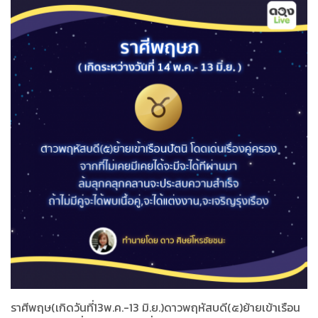
ราศีพฤษ(เกิดวันที่13พ.ค.-13 มิ.ย.)ดาวพฤหัสบดี(๕)ย้ายเข้าเรือน