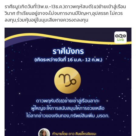
ราศีธนู(เกิดวันที่13พ.ย.-13ธ.ค.)ดาวพฤหัสบดี(๕)ย้ายเข้าสู่เรือน
วินาศ ถ้าเรียนอยู่อาจจะไม่จบการงานมีปัญหา,อุปสรรค ไม่ควร
ลงทุน,ร่วมหุ้นอยู่ในมุมเสียหายควรงดลงทุน