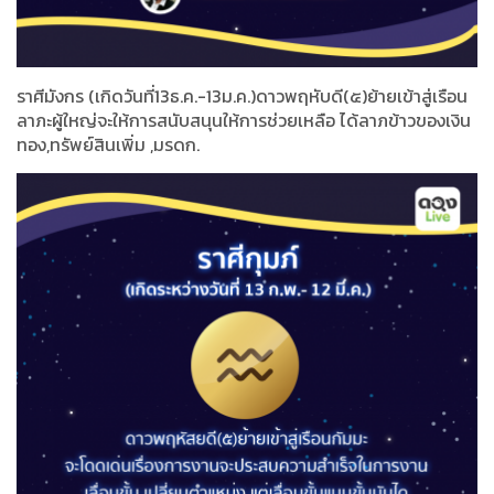
ราศีมังกร (เกิดวันที่13ธ.ค.-13ม.ค.)ดาวพฤหับดี(๕)ย้ายเข้าสู่เรือน
ลาภะผู้ใหญ่จะให้การสนับสนุนให้การช่วยเหลือ ได้ลาภข้าวของเงิน
ทอง,ทรัพย์สินเพิ่ม ,มรดก.