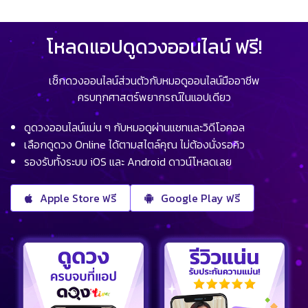
โหลดแอปดูดวงออนไลน์ ฟรี!
เช็กดวงออนไลน์ส่วนตัวกับหมอดูออนไลน์มืออาชีพ
ครบทุกศาสตร์พยากรณ์ในแอปเดียว
ดูดวงออนไลน์แม่น ๆ กับหมอดูผ่านแชทและวิดีโอคอล
เลือกดูดวง Online ได้ตามสไตล์คุณ ไม่ต้องนั่งรอคิว
รองรับทั้งระบบ iOS และ Android ดาวน์โหลดเลย
Apple Store ฟรี
Google Play ฟรี