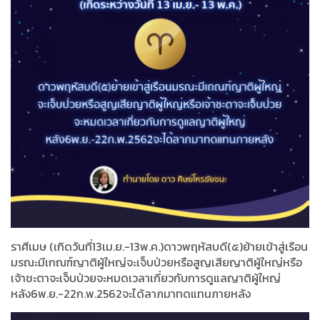
ราศีเมษ (เกิดวันที่13เม.ย.-13พ.ค.)ดาวพฤหัสบดี(๕)ย้ายเข้าสู่เรือน
มรณะมีเกณฑ์ญาติผู้ใหญ่จะเจ็บป่วยหรือสูญเสียญาติผู้ใหญ่หรือ
เจ้าชะตาจะเจ็บป่วยจะหมดเวลาเกี่ยวกับการดูแลญาติผู้ใหญ่
หลัง6พ.ย.-22ก.พ.2562จะได้ลาภมาทดแทนภายหลัง