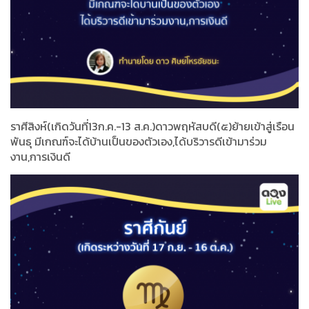
ราศีสิงห์(เกิดวันที่13ก.ค.-13 ส.ค.)ดาวพฤหัสบดี(๕)ย้ายเข้าสู่เรือน
พันธุ มีเกณฑ์จะได้บ้านเป็นของตัวเอง,ได้บริวารดีเข้ามาร่วม
งาน,การเงินดี