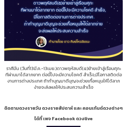
ราศีมีน (วันที่13มี.ค.-13เมย.)ดาวพฤหัสบดี(๕)ย้ายเข้าสู่เรือนศุภะ
ทีผ่านมาได้ลาภยาก ต่อนี้ไปจะมีความโชคดี สำเร็จ,มีโอกาสติดต่อ
งานการต่างประเทศ ถ้าทำบุญมาดีบุญจะช่วยเกื้อหนุนให้ได้ลาภ
ง่ายจะส่งผลให้ประสบความสำเร็จ
ติดตามดวงรายวัน ดวงรายสัปดาห์ และ คอนเท้นต์ดวงต่างๆ
ได้ที่ เพจ Facebook ดวงlive