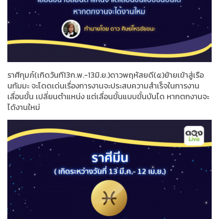
ราศีกุมภ์(เกิดวันที13ก.พ.-13มิ.ย.)ดาวพฤหัสยดี(๕)ย้ายเข้าสู่เรือ
นกัมมะ จะโดดเด่นเรื่องการงานจะประสบความสำเร็จในการงาน
เลื่อนขั้น เปลี่ยนตำแหน่ง แต่เลื่อนขั้นแบบขั้นบันได หากตกงานจะ
ได้งานใหม่