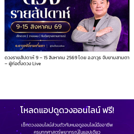
ดวงรายสัปดาห์ 9 – 15 สิงหาคม 2569 โดย อ.อาวุธ จับยามสามตา
– ผู้ก่อตั้งดวง Live
โหลดแอปดูดวงออนไลน์ ฟรี!
เช็กดวงออนไลน์ส่วนตัวกับหมอดูออนไลน์มืออาชีพ
ครบทุกศาสตร์พยากรณ์ในแอปเดียว