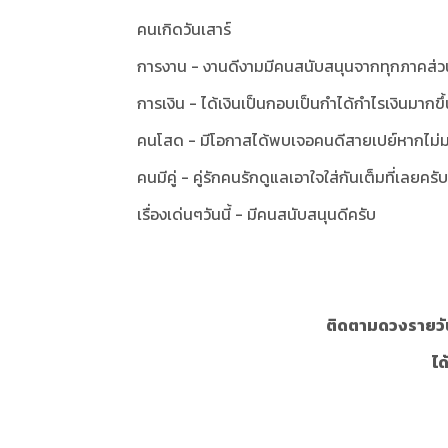
คนเกิดวันเสาร์
การงาน - งานดีงามมีคนสนับสนุนจากทุกภาคส่ว
การเงิน - ได้เงินเป็นกอบเป็นกำได้กำไรเงินมากขึ
คนโสด - มีโอกาสได้พบเจอคนดีสายเปย์หากไม
คนมีคู่ - คู่รักคนรักดูแลเอาใจใส่กันเต็มที่เลยครั
เรื่องเด่นๆวันนี้ - มีคนสนับสนุนดีครับ
ติดตามดวงรายวั
ได