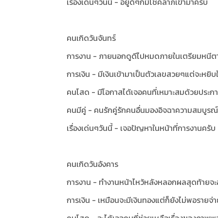
เรื่องเด่นๆวันนี้ -
อยู่ดีๆก็มีโชคลาภเข้ามาครับ
คนเกิดวันจันทร์
การงาน - ภายนอกดูดีไปหมดภายในเตรียมหนีตา
การเงิน - มีเงินเข้ามาเป็นตัวเลขสวยๆแต่จะหยิบใช
คนโสด - มีโอกาสได้เจอคนที่เหมาะสมด้วยประกา
คนมีคู่ - คนรักคู่รักคนอื่นมองอิจฉาความสมบูรณ์
เรื่องเด่นๆวันนี้ -
เจอปัญหาในหน้าที่การงานครับ
คนเกิดวันอังคาร
การงาน - ทำงานหน้าไหว้หลังหลอกผลสุดท้ายจะ
การเงิน - เหมือนจะมีเงินทองแต่ก็ยังไม่พอรายจ่