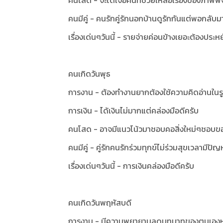
คนโสด - จะได้เจอคนที่ช่วยเหลือเรื่องของภาพพจ
คนมีคู่ - คนรักคู่รักนอกบ้านดูรักกันแต่พอกลับ
เรื่องเด่นๆวันนี้ -
รายจ่ายค่อนข้างเยอะต้องประห
คนเกิดวันพุธ
การงาน - ต้องทำงานยากต้องใช้ความคิดอ่านในร
การเงิน - ได้เงินไม่มากแต่คล่องมือดีครับ
คนโสด - อาจมีแนวโน้วมาชอบคอสิ่งใหม่ๆชอบ
คนมีคู่ - คู่รักคนรักร่วมทุกข์ไม่ร่วมสุขเวลามีป
เรื่องเด่นๆวันนี้ - การเงินคล่องมือดีครับ
คนเกิดวันพฤหัสบดี
การงาน - มีความพยายามลดบทบาทของตนเองหร