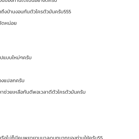
น์ของท่านได้เป็นอย่างดีครับ
มาถึงบ้านงอนกันตัวใครตัวมันครับ555
ยัดหน่อย
ูปแบบใหม่ๆครับ
ของแปลกครับ
ัญหาช่วยเหลือกันดีพอเวลาดีตัวใครตัวมันครับ
ือไม่ก็มีคนพยายามมาลดบทบาทของท่านให้ครับ55