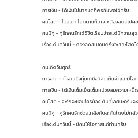
การเงิน - ได้เงินไม่มากแต่ก็พอกินพอใช้ครับ
คนโสด - ไม่อยากโสดนานก็อาจจะต้องลดสเปคข
คนมีคู่ - คู่รักคนรักใช้ชีวิตเรียบง่ายแต่มีความสุ
เรื่องเด่นๆวันนี้ -
ต้องลดสเปคนิดถึงจะสละโสดได
คนเกิดวันศุกร์
การงาน - ทำงานยิ่งทุ่มเทยิ่งมีคนเห็นค่าและมี
การเงิน - ได้เงินเต็มเม็ดเต็มหน่วยสมความเหน็ด
คนโสด - จะรักจะชอบใครต้องเต็มที่เลยนะครับจะ
คนมีคู่ - คู่รักคนรักช่วยเหลือกันละกันโดยไม่ก
เรื่องเด่นๆวันนี้ - มีคนให้โอกาสเเก่ท่านครับ