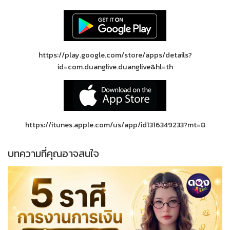
https://play.google.com/store/apps/details?
id=com.duanglive.duanglive&hl=th
https://itunes.apple.com/us/app/id1316349233?mt=8
บทความที่คุณอาจสนใจ