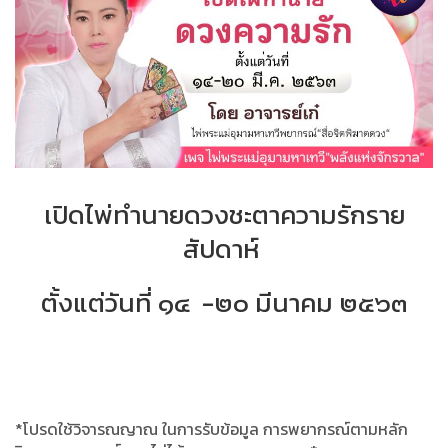
เปิดไพ่ทำนายดวงชะตาความรักราย
สัปดาห์
ตั้งแต่วันที่ ๑๔ -๒๐ มีนาคม ๒๕๖๓
*
โปรดใช้วิจารณญาณ ในการรับข้อมูล การพยากรณ์ตามหลัก