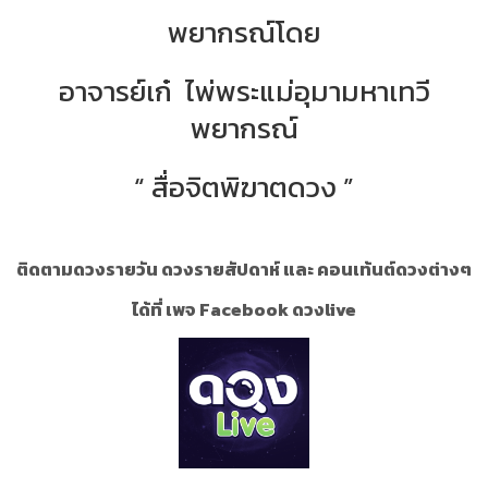
พยากรณ์โดย
อาจารย์เก๋ ไพ่พระแม่อุมามหาเทวี
พยากรณ์
“ สื่อจิตพิฆาตดวง ”
ติดตามดวงรายวัน ดวงรายสัปดาห์ และ คอนเท้นต์ดวงต่างๆ
ได้ที่ เพจ Facebook ดวงlive