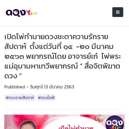
เปิดไพ่ทำนายดวงชะตาความรักราย
สัปดาห์ ตั้งแต่วันที่ ๑๔ -๒๐ มีนาคม
๒๕๖๓ พยากรณ์โดย อาจารย์เก๋ ไพ่พระ
แม่อุมามหาเทวีพยากรณ์ “ สื่อจิตพิฆาต
ดวง ”
Published - วันศุกร์ 13 มีนาคม 2563
#ดวงรายสัปดาห์
#ดวงไลฟ์