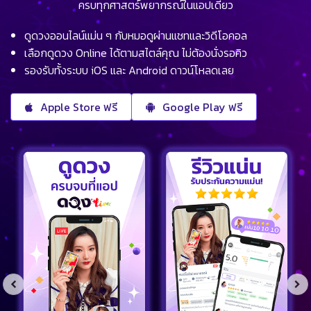
ครบทุกศาสตร์พยากรณ์ในแอปเดียว
ดูดวงออนไลน์แม่น ๆ กับหมอดูผ่านแชทและวิดีโอคอล
เลือกดูดวง Online ได้ตามสไตล์คุณ ไม่ต้องนั่งรอคิว
รองรับทั้งระบบ iOS และ Android ดาวน์โหลดเลย
Apple Store ฟรี
Google Play ฟรี