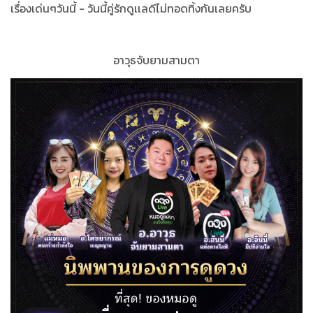
เรื่องเด่นๆวันนี้ - วันนี้คู่รักดูเเลดีไม่ทอดทิ้งกันเลยครับ
อาวุธจับยามสามตา