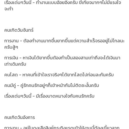
เรื่องเด่นๆวันนี้ - ทำงานเเบบอ้อยอิ่งครับ ขี้เกียจมากๆไม่มีแรงใจ
จะทำ
คนเกิดวันจันทร์
การงาน - ต้องทำงานมากขึ้นยากขึ้นแต่ความสำเร็จรออยู่ไม่ไกลนะ
ครับสู้ๆ
การเงิน - หาเงินได้ยากขึ้นต้องทำเป็นสองสามเท่าถึงจะได้เงินมา
เท่าเดิมครับ
คนโสด - หาคนที่เข้าใจเราจริงๆได้ยากโสดไปก่อนละกันครับ
คนมีคู่ - คู่รักคนรักอยู่ๆก็เข้าหน้ากันไม่ติดซะงั้นครับ
เรื่องเด่นๆวันนี้ -
มีเรื่องบาดหมางใจกับคนรักครับ
คนเกิดวันอังคาร
การงาน - อยู่ในดงเสือสิงห์กระทิงแรดเข้าให้งานนี้ต้องเขี้ยวลาก