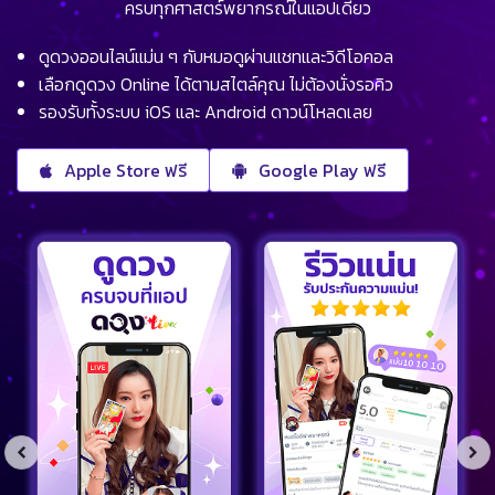
ครบทุกศาสตร์พยากรณ์ในแอปเดียว
ดูดวงออนไลน์แม่น ๆ กับหมอดูผ่านแชทและวิดีโอคอล
เลือกดูดวง Online ได้ตามสไตล์คุณ ไม่ต้องนั่งรอคิว
รองรับทั้งระบบ iOS และ Android ดาวน์โหลดเลย
Apple Store ฟรี
Google Play ฟรี