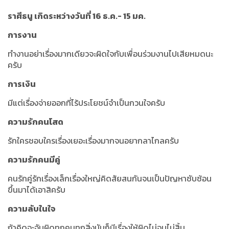
ราศีธนู เกิดระหว่างวันที่ 16 ธ.ค.- 15 มค.
การงาน
ทำงานอย่าเรื่องมากเดียวจะผิดใจกับเพื่อนร่วมงานไปเสียหมดนะ
ครับ
การเงิน
มีแต่เรื่องจ่ายออกที่ไร้ประโยชน์จำเป็นกวนใจครับ
ความรักคนโสด
รักใครชอบใครเรื่องเยอะเรื่องมากจนอยากลาไกลครับ
ความรักคนมีคู่
คนรักคู่รักเรื่องเล็กเรื่องใหญ่คิดสัยสนกันจนเป็นปัญหาซับซ้อน
ขึ้นมาได้เอาสิครับ
ความลับในใจ
ถ้าคิดจะจับผิดทุกคนทุกสิ่งมันก็มีเรื่องให้ผิดไม่จบไม่สิ้น