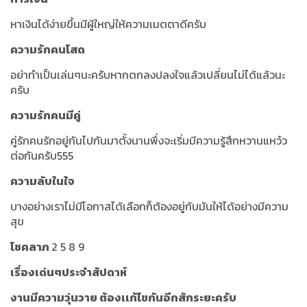
หาเงินได้ง่ายขึ้นมีผู้ใหญ่ให้ความเมตตาดีครับ
ความรักคนโสด
อย่าทำเป็นเล่นๆนะครับหากตกลงปลงใจแล้วเปลี่ยนไม่ได้แล้วนะ
ครับ
ความรักคนมีคู่
คู่รักคนรักอยู่กันไปกันมาตั้งนานพึ่งจะเริ่มมีความรู้สึกหวานแหว๋ว
ต่อกันครับ555
ความลับในใจ
บางอย่างเราไม่มีโอกาสได้เลือกก็ต้องอยู่กับมันให้ได้อย่างมีความ
สุข
โชคลาภ
2 5 8 9
เรื่องเด่นๆประจำสัปดาห์
งานมีความวุ่นวาย ต้องเเก้ไขกันอีกสักระยะครับ