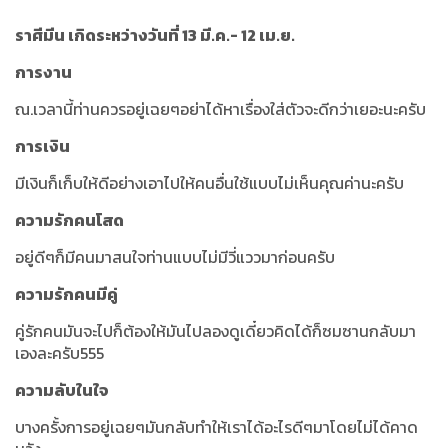
ราศีมีน เกิดระหว่างวันที่ 13 มี.ค.- 12 เม.ย.
การงาน
ณ.เวลานี้ท่านควรอยู่เฉยๆอย่าได้หาเรื่องใส่ตัวจะดีกว่าเยอะนะครับ
การเงิน
มีเงินก็เก็บให้ดีอย่างเอาไปให้คนอื่นใช้แบบไม่เห็นคุณค่านะครับ
ความรักคนโสด
อยู่ดีๆก็มีคนมาสนใจท่านแบบไม่มีวี่แววมาก่อนครับ
ความรักคนมีคู่
คู่รักคนมันจะไปก็ต้องให้มันไปลองดูเดี๋ยวคิดได้ก็ซมซานกลับมา
เองละครับ555
ความลับในใจ
บางครั้งการอยู่เฉยๆมันกลับทำให้เราได้อะไรดีๆมาโดยไม่ได้คาด