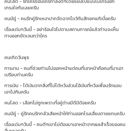
คนโสด - รักใครชอบใครกำลังดีๆโดยแย่งไปแบบไม่เกรงอก
เกรงใจกันเลยครับ
คนมีคู่ - คนรักคู่รักเหงาปากจัดฉากไขว้กันสักยกแก้เบื่อครับ
เรื่องเด่นๆวันนี้ -
อย่าร้อนใจไปตามสถานการณ์แล้วท่านจะเห็น
ทางออกชัดเจนกว่าใคร
คนเกิดวันพุธ
การงาน - คนที่ช่วยท่านไม่ออกหน้าแต่คนที่เอาหน้าคือคนที่มาเอา
เปรียบท่านครับ
การเงิน - ได้เงินจากสิ่งที่ไม่ได้หวังส่วนไอ้เงินที่หวังเพื่อนรักแอบ
เอาไปกินครับ
คนโสด - เลือกไม่ถูกเพราะทั้งคู่ต่างมีดีมีด้อยครับ
คนมีคู่ - คู่รักคนรักกลัวเสียหน้าให้ท่านออกโรงเสี่ยงตายแทนครับ
เรื่องเด่นๆวันนี้ -
คนดีๆเขาไม่ต้องมาเอาหน้าจากผลสำเร็จของคน
อื่นหรอครับ