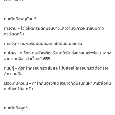
คนเกิดวันพฤหัสบดี
การงาน - ไว้ใจให้เกรียติคนอื่นบ้างแล้วงานจะก้าวหน้าแบบก้าว
กระโดดครับ
การเงิน - คนหาเงินมันมีน้อยคนใช้มันมีเยอะครับ
คนโสด - จะรักจะชอบใครต้องจีบเอาใจมันทั้งครอบครัวพ่อแม่อากง
อาม่าเลยจึงจะสำเร็จครับ555
คนมีคู่ - คู่รักรักครอบครัวเสียสละไม่ปล่อยให้ครอบครัวเดือดร้อน
ลำบากครับ
เรื่องเด่นๆวันนี้ -
ถ้ารักกันจริงๆเดียวนางก็ดิ้นรนค้นหามาเอาใจกัน
ละกันจนได้ละครับ
คนเกิดวันศุกร์