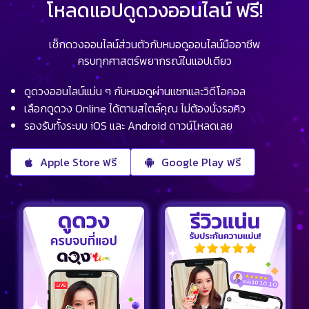
โหลดแอปดูดวงออนไลน์ ฟรี!
เช็กดวงออนไลน์ส่วนตัวกับหมอดูออนไลน์มืออาชีพ
ครบทุกศาสตร์พยากรณ์ในแอปเดียว
ดูดวงออนไลน์แม่น ๆ กับหมอดูผ่านแชทและวิดีโอคอล
เลือกดูดวง Online ได้ตามสไตล์คุณ ไม่ต้องนั่งรอคิว
รองรับทั้งระบบ iOS และ Android ดาวน์โหลดเลย
Apple Store ฟรี
Google Play ฟรี