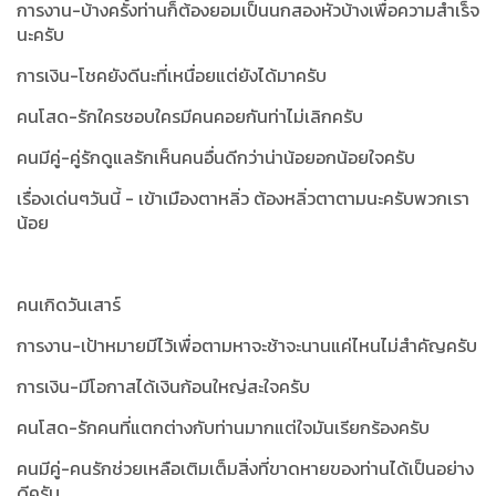
การงาน-บ้างครั้งท่านก็ต้องยอมเป็นนกสองหัวบ้างเพื่อความสำเร็จ
นะครับ
การเงิน-โชคยังดีนะที่เหนื่อยแต่ยังได้มาครับ
คนโสด-รักใครชอบใครมีคนคอยกันท่าไม่เลิกครับ
คนมีคู่-คู่รักดูแลรักเห็นคนอื่นดีกว่าน่าน้อยอกน้อยใจครับ
เรื่องเด่นๆวันนี้ -
เข้าเมืองตาหลิ่ว ต้องหลิ่วตาตามนะครับพวกเรา
น้อย
คนเกิดวันเสาร์
การงาน-เป้าหมายมีไว้เพื่อตามหาจะช้าจะนานแค่ไหนไม่สำคัญครับ
การเงิน-มีโอกาสได้เงินก้อนใหญ่สะใจครับ
คนโสด-รักคนที่แตกต่างกับท่านมากแต่ใจมันเรียกร้องครับ
คนมีคู่-คนรักช่วยเหลือเติมเต็มสิ่งที่ขาดหายของท่านได้เป็นอย่าง
ดีครับ