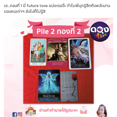
เอ…กองที่ 1 นี่ future love แน่เหรอจ๊ะ ทำไมพี่มุกรู้สึกถึงพลังงาน
ของคนเก่าๆ ยังไงก็ไม่รู้สิ