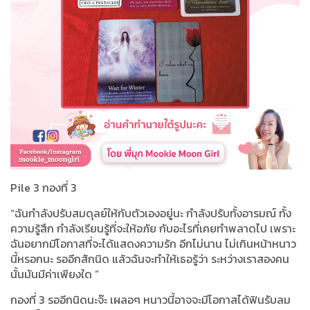
Pile 3 กองที่ 3
“ฉันกำลังปรับสมดุลย์ให้กับตัวเองอยู่นะ กำลังปรับทั้งอารมณ์ ทั้ง
ความรู้สึก กำลังเรียนรู้ที่จะให้อภัย กับอะไรที่เคยทำพลาดไป เพราะ
ฉันอยากมีโอกาสที่จะได้แสดงความรัก อีกไม่นาน ไม่เกินหน้าหนาว
นี้หรอกนะ รออีกสักนิด แล้วฉันจะทำให้เธอรู้ว่า ระหว่างเราสองคน
นั้นมันมีค่าเพียงใด ”
กองที่ 3 รออีกนิดนะจ๊ะ เผลอๆ หนาวนี้อาจจะมีโอกาสได้ฟินรับลม