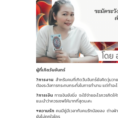
ผู้ที่เกิดวันจันทร์
?
การงาน
สำหรับคนที่เกิดวันจันทร์ยังคิดวุ่นวายห
ต้องระวังการกระทบกระทั่งในการทำงาน แต่ทำอะไร
?
การเงิน
การเงินยังนิ่ง จะใช้จ่ายอะไรควรคิดให้
แนะนำว่าควรเซฟให้มากที่สุดนะคะ
♥
️ความรัก
คนมีคู่มีเวลากับคนรักน้อยลง ต่างฝ่
ยังไม่ถูกใจใคร