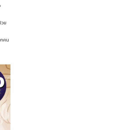
อ
ด้วย
ือกคน