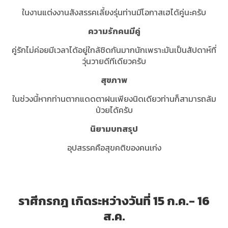
ในงานแต่งงานสังสรรคเลี้ยงรุ่นท่านมีโอกาสเฮได้คู่นะครับ
ความรักคนมีคู่
คู่รักไม่ค่อยมีเวลาได้อยู่ใกล้ชิดกันมากนักเพราะมันเป็นสัปดาห์ที่
วุ่นวายดีทีเดียวครับ
สุขภาพ
ในช่วงนี้หากท่านตากแดดตาฝนเพียงนิดเดียวท่านก็สามารถล้ม
ป่วยได้ครับ
นิยามบทสรุป
อุปสรรคคือสุขคติของคนเก่ง
ราศีกรกฎ เกิดระหว่างวันที่ 15 ก.ค.- 16
ส.ค.