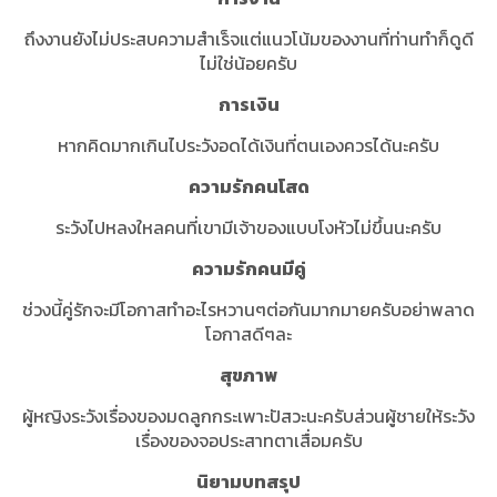
ถึงงานยังไม่ประสบความสำเร็จแต่แนวโน้มของงานที่ท่านทำก็ดูดี
ไม่ใช่น้อยครับ
การเงิน
หากคิดมากเกินไประวังอดได้เงินที่ตนเองควรได้นะครับ
ความรักคนโสด
ระวังไปหลงใหลคนที่เขามีเจ้าของแบบโงหัวไม่ขึ้นนะครับ
ความรักคนมีคู่
ช่วงนี้คู่รักจะมีโอกาสทำอะไรหวานๆต่อกันมากมายครับอย่าพลาด
โอกาสดีๆละ
สุขภาพ
ผู้หญิงระวังเรื่องของมดลูกกระเพาะปัสวะนะครับส่วนผู้ชายให้ระวัง
เรื่องของจอประสาทตาเสื่อมครับ
นิยามบทสรุป