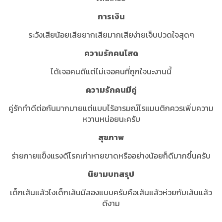
การเงิน
ระวังเสียน้อยเสียยากเสียมากเสียง่ายเจ็บปวดใจสุดๆ
ความรักคนโสด
ได้เจอคนดีแต่ไม่เจอคนที่ถูกใจนะงานนี้
ความรักคนมีคู่
คู่รักทำดีต่อกันมากมายแต่แบบไร้อารมณ์โรแมนติกควรเพิ่มความ
หวานหน่อยนะครับ
สุขภาพ
ร่ายกายแข็งแรงดีโรคเก่าหายขาดหรืออย่างน้อยก็ดีมากขึ้นครับ
นิยามบทสรุป
เด็กเส้นแล้วไงเด็กเส้นมีสองแบบครับคือเส้นแล้วห่วยกับเส้นแล้ว
ดีงาม