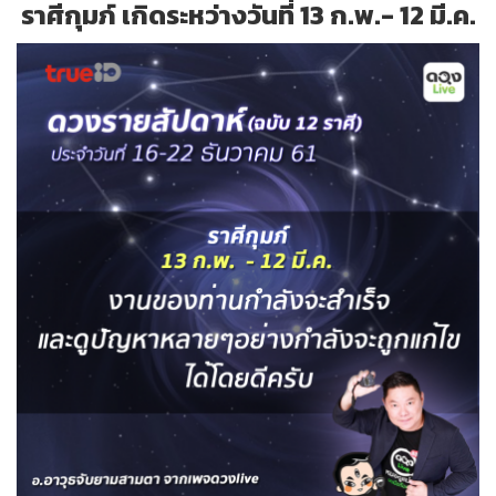
ราศีกุมภ์ เกิดระหว่างวันที่ 13 ก.พ.- 12 มี.ค.