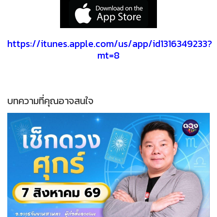
https://itunes.apple.com/us/app/id1316349233?
mt=8
บทความที่คุณอาจสนใจ