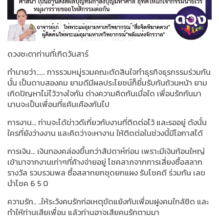
ดวงชะตาท่านที่เกิดวันสาร์
ทำนายว่า...... การรวมหมู่รวมคณะตัดสินใจทำธุรกิจธุรกรรมร่วมกัน
นั้น เป็นดาบสองคม ยามดีมีผลประโยชน์ก็ยิ้มรับกันถ้วนหน้า ยาม
เกิดปัญหาไม่ไว้วางใจกัน ต่างความคิดกันเมื่อใด เพื่อนรักกันมา
นานจะเป็นเพื่อนที่แค้นเคืองกันไป
การงาน… ท่านจะได้ข่าวดีเกี่ยวกับงานที่ติดต่อไว้ และรออยู่ ดังนั้น
ใครที่ยังว่างงาน และคิดว่าจะหางาน ให้ติดต่อในช่วงนี้มีโอกาสได้
การเงิน… เงินทองคล่องขึ้นกว่าสัปดาห์ก่อน เพราะมีเงินก้อนใหญ่
เข้ามาจากงานเก่าๆที่ค้างจ่ายอยู่ โชคลาภจากการเสี่ยงซื้อสลาก
รางวัล รวบรวมพล ซื้อสลากยกชุดยกแผง รับโชคดี ร่วมกัน เลข
นำโชค
6 5 0
ความรัก.. ..ให้ระวังคนรักก่อเหตุขัดแย้งกับเพื่อนฝูงคนใกล้ชิด และ
ทำให้ท่านเสียเพื่อน แล้วท่านอาจเสียคนรักตามมา