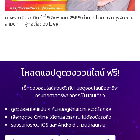
ดวงรายวัน อาทิตย์ที่ 9 สิงหาคม 2569 ทำนายโดย อ.อาวุธจับยาม
สามตา – ผู้ก่อตั้งดวง Live
โหลดแอปดูดวงออนไลน์ ฟรี!
เช็กดวงออนไลน์ส่วนตัวกับหมอดูออนไลน์มืออาชีพ
ครบทุกศาสตร์พยากรณ์ในแอปเดียว
ดูดวงออนไลน์แม่น ๆ กับหมอดูผ่านแชทและวิดีโอคอล
เลือกดูดวง Online ได้ตามสไตล์คุณ ไม่ต้องนั่งรอคิว
รองรับทั้งระบบ iOS และ Android ดาวน์โหลดเลย