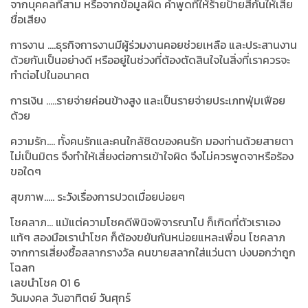
จากบุคคลที่สาม หรือจากข้อมูลผิด คำพูดที่ให้ร้ายป้ายสีกันให้เสีย
ชื่อเสียง
การงาน ….ธุรกิจการงานมีผู้ร่วมงานคอยช่วยเหลือ และประสานงาน
ด้วยกันเป็นอย่างดี หรืออยู่ในช่วงที่ต้องตัดสินใจในสิ่งที่เราควรจะ
ทำต่อไปในอนาคต
การเงิน …..รายจ่ายค่อนข้างสูง และเป็นรายจ่ายประเภทฟุ่มเฟือย
ด้วย
ความรัก.... ทั้งคนรักและคนใกล้ชิดของคนรัก มองท่านด้วยสายตา
ไม่เป็นมิตร จึงทำให้เสี่ยงต่อการเข้าใจผิด จึงไม่ควรพูดจาหรือร้อง
ขอใดๆ
สุขภาพ..... ระวังเรื่องการปวดเมื่อยบ่อยๆ
โชคลาภ... แม้แต่ความโชคดีพินิจพิจารณาไป ก็เกิดที่ตัวเราเอง
แท้ๆ สองมือเรานำโชค ก็ต้องขยันกันหน่อยแหละเพื่อน โชคลาภ
จากการเสี่ยงซื้อสลากรางวัล คนขายสลากใส่แว่นตา บ่งบอกว่าถูก
โฉลก
เลขนำโชค
01 6
วันมงคล วันอาทิตย์ วันศุกร์