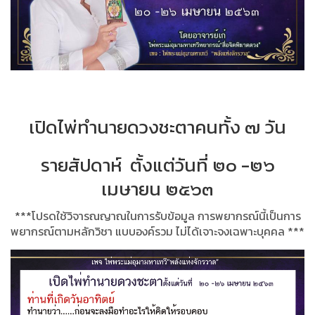
เปิดไพ่ทำนายดวงชะตาคนทั้ง ๗ วัน
รายสัปดาห์ ตั้งแต่วันที่ ๒๐ -๒๖
เมษายน ๒๕๖๓
***โปรดใช้วิจารณญาณในการรับข้อมูล การพยากรณ์นี้เป็นการ
พยากรณ์ตามหลักวิชา แบบองค์รวม ไม่ได้เจาะจงเฉพาะบุคคล ***