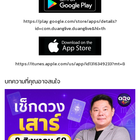
https://play.google.com/store/apps/details?
id=com.duanglive.duanglive&hl=th
https://itunes.apple.com/us/app/id1316349233?mt=8
บทความที่คุณอาจสนใจ