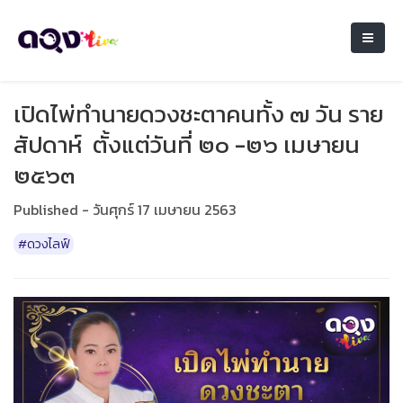
เปิดไพ่ทำนายดวงชะตาคนทั้ง ๗ วัน ราย
สัปดาห์ ตั้งแต่วันที่ ๒๐ -๒๖ เมษายน
๒๕๖๓
Published - วันศุกร์ 17 เมษายน 2563
#ดวงไลฟ์