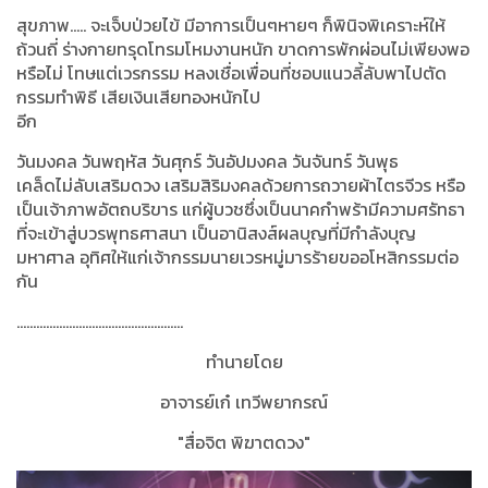
สุขภาพ….. จะเจ็บป่วยไข้ มีอาการเป็นๆหายๆ ก็พินิจพิเคราะห์ให้
ถ้วนถี่ ร่างกายทรุดโทรมโหมงานหนัก ขาดการพักผ่อนไม่เพียงพอ
หรือไม่ โทษแต่เวรกรรม หลงเชื่อเพื่อนที่ชอบแนวลี้ลับพาไปตัด
กรรมทำพิธี เสียเงินเสียทองหนักไป
อีก
วันมงคล วันพฤหัส วันศุกร์ วันอัปมงคล วันจันทร์ วันพุธ
เคล็ดไม่ลับเสริมดวง เสริมสิริมงคลด้วยการถวายผ้าไตรจีวร หรือ
เป็นเจ้าภาพอัตถบริขาร แก่ผู้บวชซึ่งเป็นนาคกำพร้ามีความศรัทธา
ที่จะเข้าสู่บวรพุทธศาสนา เป็นอานิสงส์ผลบุญที่มีกำลังบุญ
มหาศาล อุทิศให้แก่เจ้ากรรมนายเวรหมู่มารร้ายขออโหสิกรรมต่อ
กัน
...................................................
ทำนายโดย
อาจารย์เก๋ เทวีพยากรณ์
"
สื่อจิต พิฆาตดวง"