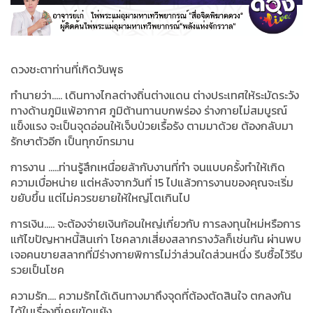
ดวงชะตาท่านที่เกิดวันพุธ
ทำนายว่า..... เดินทางไกลต่างถิ่นต่างแดน ต่างประเทศให้ระมัดระวัง
ทางด้านภูมิแพ้อากาศ ภูมิต้านทานบกพร่อง ร่างกายไม่สมบูรณ์
แข็งแรง จะเป็นจุดอ่อนให้เจ็บป่วยเรื้อรัง ตามมาด้วย ต้องกลับมา
รักษาตัวอีก เป็นทุกข์ทรมาน
การงาน …..ท่านรู้สึกเหนื่อยล้ากับงานที่ทำ จนแบบครั้งทำให้เกิด
ความเบื่อหน่าย แต่หลังจากวันที่
15
ไปแล้วการงานของคุณจะเริ่ม
ขยับขึ้น แต่ไม่ควรขยายให้ใหญ่โตเกินไป
การเงิน..... จะต้องจ่ายเงินก้อนใหญ่เกี่ยวกับ การลงทุนใหม่หรือการ
แก้ไขปัญหาหนี้สินเก่า โชคลาภเสี่ยงสลากรางวัลก็เช่นกัน ผ่านพบ
เจอคนขายสลากที่มีร่างกายพิการไม่ว่าส่วนใดส่วนหนึ่ง รีบซื้อไว้รีบ
รวยเป็นโชค
ความรัก…. ความรักได้เดินทางมาถึงจุดที่ต้องตัดสินใจ ตกลงกัน
ได้ในเรื่องที่เคยขัดแย้ง