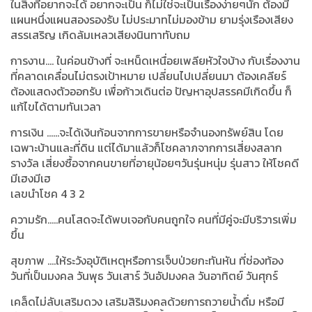
ในสิ่งที่อยากจะได้ อยากจะเป็น ก็ไม่ใช่จะเป็นเรื่องง่ายๆนัก ต้องมี
แผนหนึ่งแผนสองรองรับ ไม่ประมาทไม่มองข้าม ยามรุ่งเรืองเสียง
สรรเสริญ เกิดล้มเหลวเสียงนินทาทับถม
การงาน.... ในค่อนข้างที่ จะเหน็ดเหนื่อยเพลียหัวใจบ้าง กับเรื่องงาน
ที่คลาดเคลื่อนไม่ตรงเป้าหมาย เปลี่ยนไปเปลี่ยนมา ต้องเคลียร์
ต้องแสดงตัวออกรับ เพื่อก้าวเดินต่อ ปัญหาอุปสรรคมีเกิดขึ้น ก็
แก้ไขได้ตามทันเวลา
การเงิน ……จะได้เงินก้อนจากการขายหรือจำนองทรัพย์สิน โดย
เฉพาะบ้านและที่ดิน แต่ได้มาแล้วก็โชคลาภจากการเสี่ยงสลาก
รางวัล เสี่ยงซื้อจากคนขายที่อายุน้อยๆวันรุ่นหนุ่ม รุ่นสาว ให้โชคดี
มีเฮงมีเฮ
เลขนำโชค
4 3 2
ความรัก…..คนโสดจะได้พบเจอกับคนถูกใจ คนที่มีคู่จะมีบริวารเพิ่ม
ขึ้น
สุขภาพ ….ให้ระวังอุบัติเหตุหรือการเจ็บป่วยกะทันหัน ที่ช่องท้อง
วันที่เป็นมงคล วันพุธ วันเสาร์ วันอัปมงคล วันอาทิตย์ วันศุกร์
เคล็ดไม่ลับเสริมดวง เสริมสิริมงคลด้วยการถวายน้ำดื่ม หรือมี