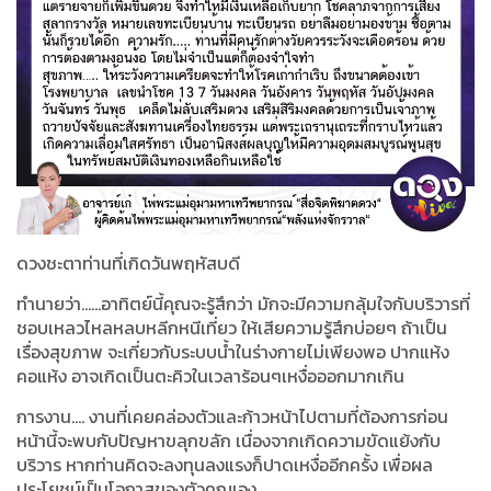
ดวงชะตาท่านที่เกิดวันพฤหัสบดี
ทำนายว่า......อาทิตย์นี้คุณจะรู้สึกว่า มักจะมีความกลุ้มใจกับบริวารที่
ชอบเหลวไหลหลบหลีกหนีเที่ยว ให้เสียความรู้สึกบ่อยๆ ถ้าเป็น
เรื่องสุขภาพ จะเกี่ยวกับระบบน้ำในร่างกายไม่เพียงพอ ปากแห้ง
คอแห้ง อาจเกิดเป็นตะคิวในเวลาร้อนๆเหงื่อออกมากเกิน
การงาน.... งานที่เคยคล่องตัวและก้าวหน้าไปตามที่ต้องการก่อน
หน้านี้จะพบกับปัญหาขลุกขลัก เนื่องจากเกิดความขัดแย้งกับ
บริวาร หากท่านคิดจะลงทุนลงแรงก็ปาดเหงื่ออีกครั้ง เพื่อผล
ประโยชน์เป็นโอกาสของตัวคุณเอง