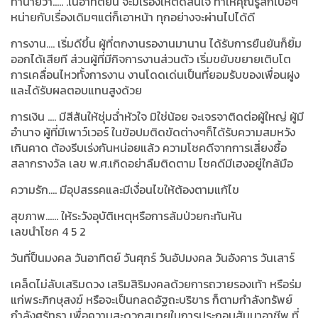
ทำนายว่า..... .ในอาทิตย์นี้ จะมีเรื่องให้ตัดสินใจ ทำให้คุณรู้สึกเบื่อๆ
หน่ายกับเรื่องเดิมๆแต่ก็เอาหน้า ทุกอย่างจะผ่านไปได้ดี
การงาน.... เริ่มดีขึ้น ผู้ที่ตกงานรองานมานาน ได้รับการยืนยันก็ยิ้ม
ออกได้เสียที ส่วนผู้ที่มีกิจการงานส่วนตัว เริ่มขยับขยายเติบโต
การเคลื่อนไหวทั้งการงาน งานโดดเด่นเป็นที่ยอมรับของเพื่อนฝูง
และได้รับผลตอบแทนสูงด้วย
การเงิน …. มีสีสันให้ชุ่มฉ่ำหัวใจ มิใช่น้อย จะเจรจาติดต่อผู้ใหญ่ ผู้มี
อำนาจ ผู้ที่มีเพาว์เวอร์ ในข้อปมติดขัดต่างๆก็ได้รับความสมหวัง
เกินคาด ต้องรีบเร่งกันหน่อยแล้ว ความโชคดีจากการเสี่ยงซื้อ
สลากรางวัล เลข พ.ศ.เกิดอย่าลืมติดตาม โชคดีมีเฮงอยู่ใกล้มือ
ความรัก.... มีอุปสรรคและมีเงื่อนไขให้ต้องตามแก้ไข
สุขภาพ...... ให้ระวังอุบัติเหตุหรือการล้มป่วยกะทันหัน
เลขนำโชค
4 5 2
วันที่ป็นมงคล วันอาทิตย์ วันศุกร์ วันอัปมงคล วันอังคาร วันเสาร์
เคล็ดไม่ลับเสริมดวง เสริมสิริมงคลด้วยการถวายรองเท้า หรือร่ม
แก่พระภิกษุสงฆ์ หรือจะเป็นกลดอัฐถะบริขาร ก็ตามกำลังทรัพย์
กำลังศรัทธา เพื่อความสะดวกสบายในการประกอบสัมมาอาชีพ ที่