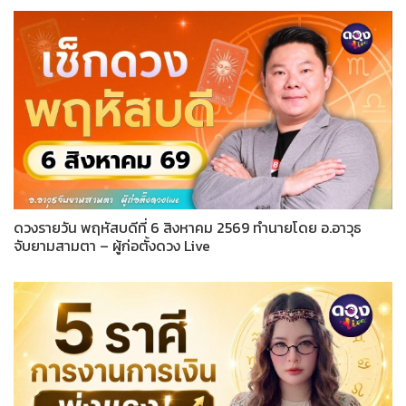
ดวงรายวัน พฤหัสบดีที่ 6 สิงหาคม 2569 ทำนายโดย อ.อาวุธ
จับยามสามตา – ผู้ก่อตั้งดวง Live