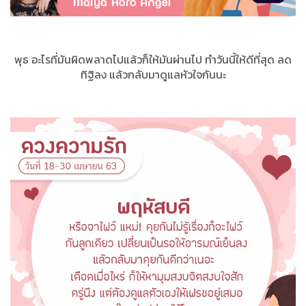
พุธ อะไรที่มันผิดพลาดไปแล้วก็ให้มันผ่านไป ทำวันนี้ให้ดีที่สุด ลด
ทิฐิลง แล้วกลับมาดูแลหัวใจกันนะ