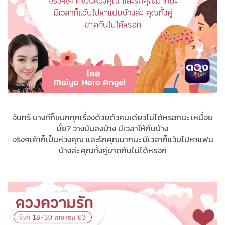
จันทร์ บางทีก็แบกทุกเรื่องด้วยตัวคนเดียวไม่ได้หรอกนะ เหนื่อย
มั้ย? วางมันลงบ้าง มีเวลาให้กันบ้าง
จริงๆเค้าก็เป็นห่วงคุณ และรักคุณมากนะ มีเวลาก็แว้บไปหาแฟน
บ้างล่ะ คุณทั้งคู่ขาดกันไม่ได้หรอก