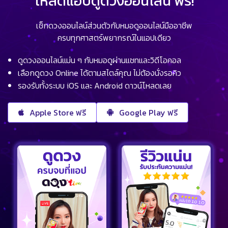
โหลดแอปดูดวงออนไลน์ ฟรี!
เช็กดวงออนไลน์ส่วนตัวกับหมอดูออนไลน์มืออาชีพ
ครบทุกศาสตร์พยากรณ์ในแอปเดียว
ดูดวงออนไลน์แม่น ๆ กับหมอดูผ่านแชทและวิดีโอคอล
เลือกดูดวง Online ได้ตามสไตล์คุณ ไม่ต้องนั่งรอคิว
รองรับทั้งระบบ iOS และ Android ดาวน์โหลดเลย
Apple Store ฟรี
Google Play ฟรี