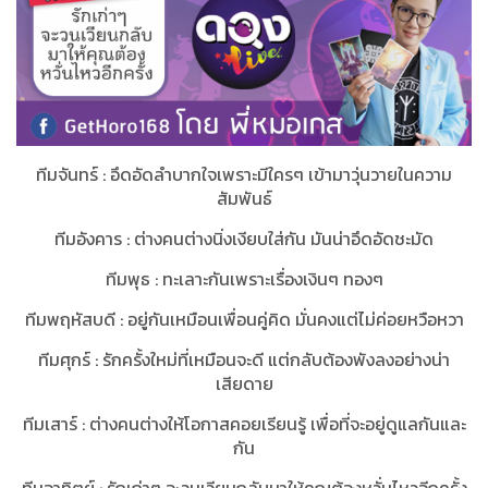
ทีมจันทร์​ : อึดอัดลำบากใจเพราะมีใครๆ เข้ามาวุ่นวายในความ
สัมพันธ์​
ทีมอังคาร : ​ต่างคนต่างนิ่งเงียบใส่กัน มันน่าอึดอัด​ชะมัด
ทีมพุธ​ : ทะเลาะ​กันเพราะเรื่องเงินๆ ทองๆ
ทีมพฤหัสบดี​ : อยู่​กันเหมือนเพื่อนคู่คิด มั่นคงแต่ไม่ค่อยหวือหวา​
ทีมศุกร์​ : รักครั้งใหม่ที่เหมือน​จะดี แต่กลับต้องพังลงอย่างน่า
เสียดาย​
ทีมเสาร์​ : ต่างคนต่างให้โอกาส​คอยเรียนรู้​ เพื่อที่จะอยู่ดูแลกันและ
กัน​