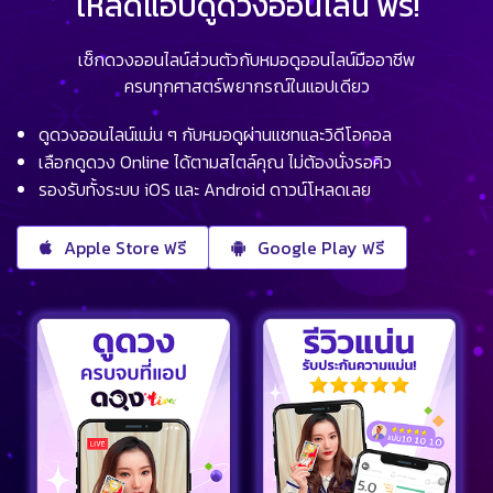
โหลดแอปดูดวงออนไลน์ ฟรี!
เช็กดวงออนไลน์ส่วนตัวกับหมอดูออนไลน์มืออาชีพ
ครบทุกศาสตร์พยากรณ์ในแอปเดียว
ดูดวงออนไลน์แม่น ๆ กับหมอดูผ่านแชทและวิดีโอคอล
เลือกดูดวง Online ได้ตามสไตล์คุณ ไม่ต้องนั่งรอคิว
รองรับทั้งระบบ iOS และ Android ดาวน์โหลดเลย
Apple Store ฟรี
Google Play ฟรี