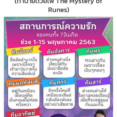
(ทำนายด้วยไพ่ The​ Mystery​ of​
Runes)​