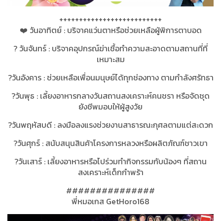
++++++++++++++++++++++++++
❤️ วันอาทิตย์ : บริจาคแว่นตาหรือช่วยเหลือผู้พิการตาบอด
? วันจันทร์ : บริจาคอุปกรณ์​ฆ่าเชื้อ​ทำความสะอาด​ตามสถานที่​ที่
เหมาะสม​
?วันอังคาร : ช่วยเหลือ​เพื่อนมนุษย์​ได้ทุกช่องทาง ตามกำลังศรัทธา​
?วันพุธ : เลี้ยงอาหารกลางวันสถานสงเคราะห์​คนชรา หรือจัดชุด
ยังชีพมอบให้ผู้สูงวัย​
?วันพฤหัสบดี : ลงมือลงแรงช่วยงานสาธารณะ​กุศลตามแต่สะดวก
?วันศุกร์ : สนับสนุนสินค้าโครงการหลวงหรือผลิตภัณฑ์​ชาวเขา
?วันเสาร์ : เลี้ยงอาหารหรือไปร่วมทำกิจกรรม​กับน้องๆ ที่สถาน
สงเคราะห์​เด็กกำพร้า
###############
พี่หมอเกส​ GetHoro168​