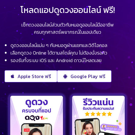
โหลดแอปดูดวงออนไลน์ ฟรี!
เช็กดวงออนไลน์ส่วนตัวกับหมอดูออนไลน์มืออาชีพ
ครบทุกศาสตร์พยากรณ์ในแอปเดียว
ดูดวงออนไลน์แม่น ๆ กับหมอดูผ่านแชทและวิดีโอคอล
เลือกดูดวง Online ได้ตามสไตล์คุณ ไม่ต้องนั่งรอคิว
รองรับทั้งระบบ iOS และ Android ดาวน์โหลดเลย
Apple Store ฟรี
Google Play ฟรี