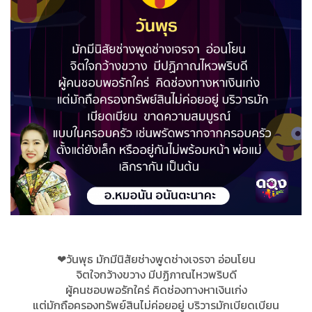
❤วันพุธ มักมีนิสัยช่างพูดช่างเจรจา อ่อนโยน
จิตใจกว้างขวาง มีปฏิภาณไหวพริบดี
ผู้คนชอบพอรักใคร่ คิดช่องทางหาเงินเก่ง
แต่มักถือครองทรัพย์สินไม่ค่อยอยู่ บริวารมักเบียดเบียน