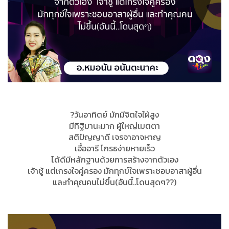
?วันอาทิตย์ มักมีจิตใจใฝ่สูง
มีทิฐิมานะมาก ผู้ใหญ่เมตตา
สติปัญญาดี เจรจาอาจหาญ
เอื้ออารี โกรธง่ายหายเร็ว
ได้ดีมีหลักฐานด้วยการสร้างจากตัวเอง
เจ้าชู้ แต่เกรงใจคู่ครอง มักทุกข์ใจเพราะชอบอาสาผู้อื่น
และทำคุณคนไม่ขึ้น(อันนี้..โดนสุดๆ??)