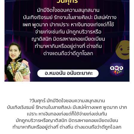
?วันศุกร์ มักมีจิตใจชอบความสนุกสนาน
บันเทิงเริงรมย์ รักงานในสายศิลปะ มีเสน่ห์ทางเพศ พูดมาก ปาก
เปราะ หาเงินทองเก่งแต่ก็ใช้จ่ายเก่งเช่นกัน
มักถูกบริวารหรือญาติสนิท มิตรสหายคอยเบียดเบียน
ทำมาหากินหรืออยู่ต่างที่ ต่างถิ่น ต่างแดนถือว่าดีถูกโฉลก