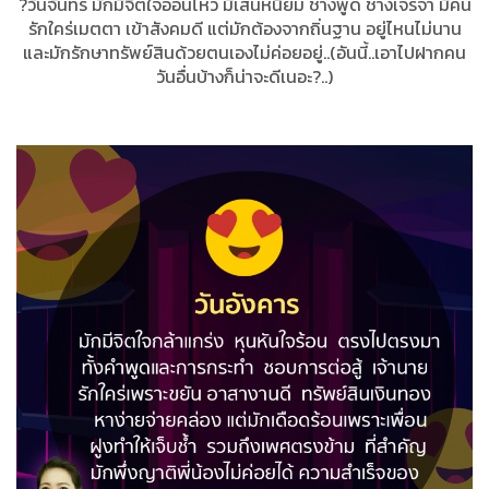
?วันจันทร์ มักมีจิตใจอ่อนไหว มีเสน่ห์นิยม ช่างพูด ช่างเจรจา มีคน
รักใคร่เมตตา เข้าสังคมดี แต่มักต้องจากถิ่นฐาน อยู่ไหนไม่นาน
และมักรักษาทรัพย์สินด้วยตนเองไม่ค่อยอยู่..(อันนี้..เอาไปฝากคน
วันอื่นบ้างก็น่าจะดีเนอะ?..)