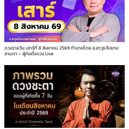
ดวงรายวัน เสาร์ที่ 8 สิงหาคม 2569 ทำนายโดย อ.อาวุธจับยาม
สามตา – ผู้ก่อตั้งดวง Live