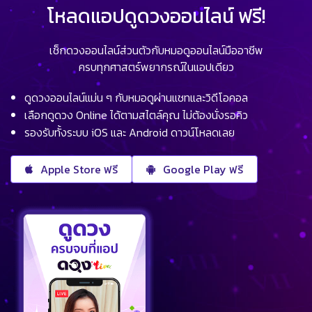
โหลดแอปดูดวงออนไลน์ ฟรี!
เช็กดวงออนไลน์ส่วนตัวกับหมอดูออนไลน์มืออาชีพ
ครบทุกศาสตร์พยากรณ์ในแอปเดียว
ดูดวงออนไลน์แม่น ๆ กับหมอดูผ่านแชทและวิดีโอคอล
เลือกดูดวง Online ได้ตามสไตล์คุณ ไม่ต้องนั่งรอคิว
รองรับทั้งระบบ iOS และ Android ดาวน์โหลดเลย
Apple Store ฟรี
Google Play ฟรี