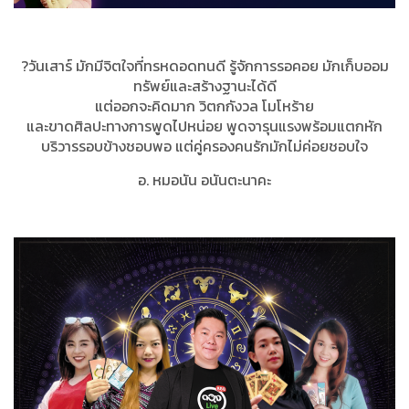
?วันเสาร์ มักมีจิตใจที่ทรหดอดทนดี รู้จักการรอคอย มักเก็บออม
ทรัพย์และสร้างฐานะได้ดี
แต่ออกจะคิดมาก วิตกกังวล โมโหร้าย
และขาดศิลปะทางการพูดไปหน่อย พูดจารุนแรงพร้อมแตกหัก
บริวารรอบข้างชอบพอ แต่คู่ครองคนรักมักไม่ค่อยชอบใจ
อ. หมอนัน อนันตะนาคะ