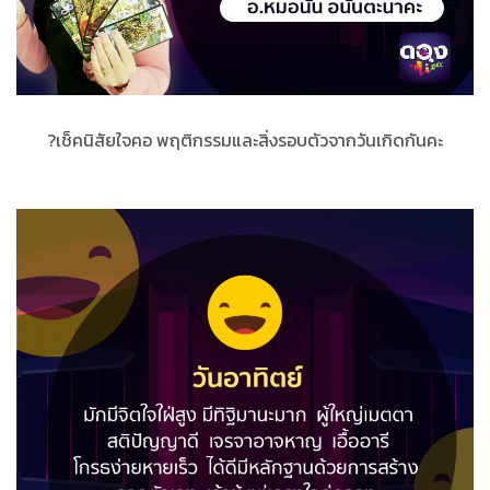
?เช็คนิสัยใจคอ พฤติกรรมและสิ่งรอบตัวจากวันเกิดกันคะ