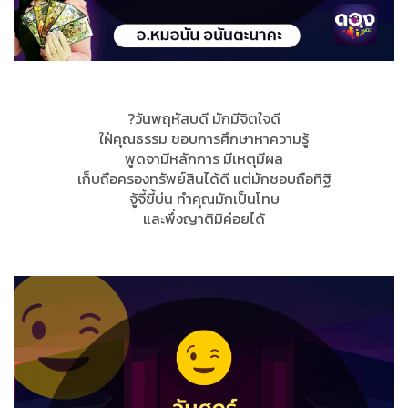
?วันพฤหัสบดี มักมีจิตใจดี
ใฝ่คุณธรรม ชอบการศึกษาหาความรู้
พูดจามีหลักการ มีเหตุมีผล
เก็บถือครองทรัพย์สินได้ดี แต่มักชอบถือทิฐิ
จู้จี้ขี้บ่น ทำคุณมักเป็นโทษ
และพึ่งญาติมิค่อยได้